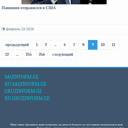
Пашинян отправился в США
февраль 19 2026
предыдущий
1
2
...
6
7
8
9
10
11
12
...
255
256
следующий
SAQINFORM.GE
RU.SAQINFORM.GE
GRUZINFORM.GE
RU.GRUZINFORM.GE