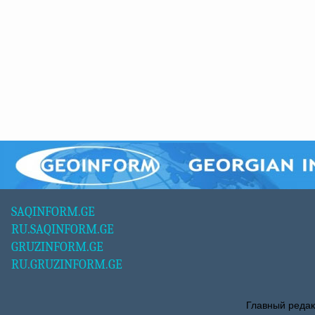
SAQINFORM.GE
RU.SAQINFORM.GE
GRUZINFORM.GE
RU.GRUZINFORM.GE
Главный редак