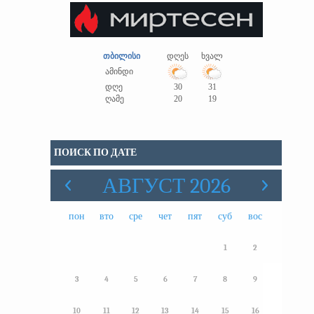
თბილისი
დღეს
ხვალ
ამინდი
დღე
30
31
ღამე
20
19
ПОИСК ПО ДАТЕ
АВГУСТ 2026
пон
вто
сре
чет
пят
суб
вос
1
2
3
4
5
6
7
8
9
10
11
12
13
14
15
16