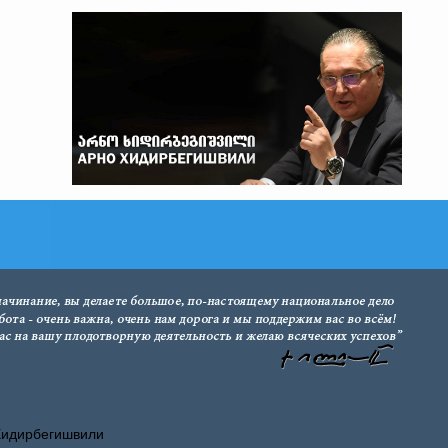
Хидирбегишвили