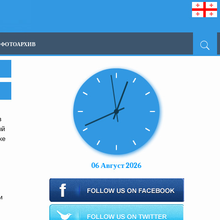
ФОТОАРХИВ
в
ый
ке
06 Август 2026
и