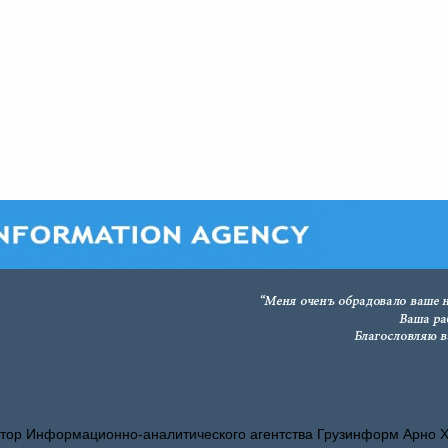
тор Информационно-аналитического агентства Грузинформ Арно 