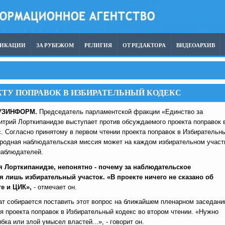
ЛИКАЦИИ
ЗА РУБЕЖОМ
РЕЛИГИЯ
ОТ РЕДАКТОРА
ВИДЕОАРХИВ
КТУ ПОПРАВОК В ИЗБИРАТЕЛЬНЫЙ КОДЕКС
УЗИНФОРМ.
Председатель парламентской фракции «Единство за
трий Лорткипанидзе выступает против обсуждаемого проекта поправок 
. Согласно принятому в первом чтении проекта поправок в Избирательн
ародная наблюдательская миссия может на каждом избирательном участ
наблюдателей.
 Лорткипанидзе, непонятно - почему за наблюдательское
я лишь избирательный участок. «В проекте ничего не сказано об
е и ЦИК»,
- отмечает он.
т собирается поставить этот вопрос на ближайшем пленарном заседани
я проекта поправок в Избирательный кодекс во втором чтении. «Нужно
ибка или злой умысел властей...», - говорит он.