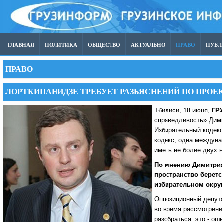
ГЛАВНАЯ
ПОЛИТИКА
ОБЩЕСТВО
АКТУАЛЬНО
ПРАВО
ПУБ
ПРАВО
ЛОРТКИПАНИДЗЕ ТРЕБУЕТ РАЗЬЯСНЕНИЙ ПО ПРОЕ
Тбилиси, 18 июня,
ГР
справедливость» Дими
Избирательный кодекс
кодекс, одна междун
иметь не более двух 
По мнению Димитрия
пространство беретс
избирательном округ
Оппозиционный депута
во время рассмотрени
разобраться: это - ош