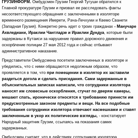
ГРУЗИНФОРМ.
Омбудсмен Грузии Георгий Тугуши обратился к
Главной прокуратуре Грузии и призвал ее расследовать факты
несоответствующего обращения с заключенными в изоляторе
временного размещения Имерети, Рача-Лечхуми и Квемо Сванети
(Западная Грузия). Конкретно речь идет о троих гражданах
- Манучаре
Ахвледиани, Ираклии Чантладзе и Ираклии Дундуа
, которые были
задержаны в Кутаиси за нарушение правил дорожного движения и
оскорбление полиции 27 мая 2012 года и сейчас отбывают
административное наказание.
Представители Омбудсмена посетили заключенных в изоляторе и
убедились, что с ними обращаются недолжным образом, что
проявляется в том, что
при помещении в изолятор их заставили
раздеться догола и сделать приседания. Сами задержанные в
объяснительных записках написали, что сотрудники изолятора
наносят им словесные оскорбления, стучат по дверям камеры,
мешают спать, иронически относятся к требованию принести им
предусмотренные законом предметы и вещи. На все подобные
требования сотрудники изолятора отвечают насмешками и ставят
заключенным в укор их политические взгляды,
- констатирует
Народный защитник Грузии, ссылаясь на показания самих
задержанных.
Омбудсмен считает, что в действиях сотрудников изолятора