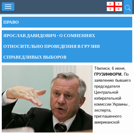
Toggle
navigation
ПРАВО
ЯРОСЛАВ ДАВИДОВИЧ - О СОМНЕНИЯХ
ОТНОСИТЕЛЬНО ПРОВЕДЕНИЯ В ГРУЗИИ
СПРАВЕДЛИВЫХ ВЫБОРОВ
Тбилиси, 6 июня,
ГРУЗИНФОРМ.
По
заявлению бывшего
председателя
Центральной
избирательной
комиссии Украины ,
эксперта,
приглашенного
американской