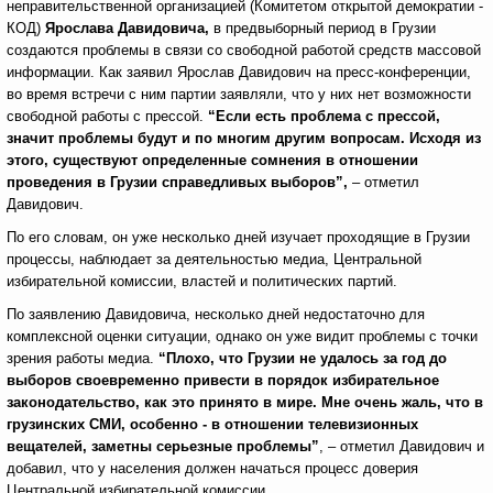
неправительственной организацией (Комитетом открытой демократии -
КОД)
Ярослава Давидовича,
в предвыборный период в Грузии
создаются проблемы в связи со свободной работой средств массовой
информации. Как заявил Ярослав Давидович на пресс-конференции,
во время встречи с ним партии заявляли, что у них нет возможности
свободной работы с прессой.
“Если есть проблема с прессой,
значит проблемы будут и по многим другим вопросам. Исходя из
этого, существуют определенные сомнения в отношении
проведения в Грузии справедливых выборов”,
– отметил
Давидович.
По его словам, он уже несколько дней изучает проходящие в Грузии
процессы, наблюдает за деятельностью медиа, Центральной
избирательной комиссии, властей и политических партий.
По заявлению Давидовича, несколько дней недостаточно для
комплексной оценки ситуации, однако он уже видит проблемы с точки
зрения работы медиа.
“Плохо, что Грузии не удалось за год до
выборов своевременно привести в порядок избирательное
законодательство, как это принято в мире. Мне очень жаль, что в
грузинских СМИ, особенно - в отношении телевизионных
вещателей, заметны серьезные проблемы”
, – отметил Давидович и
добавил, что у населения должен начаться процесс доверия
Центральной избирательной комиссии.