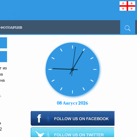
ФОТОАРХИВ
т из
за
 на
.
08 Август 2026
н
2