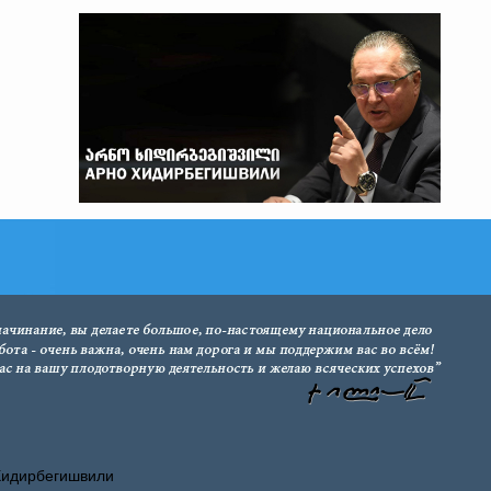
Хидирбегишвили