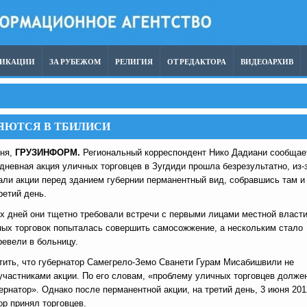
ЛИКАЦИИ
ЗА РУБЕЖОМ
РЕЛИГИЯ
ОТ РЕДАКТОРА
ВИДЕОАРХИВ
ЯЮТСЯ В ТБИЛИСИ
ня,
ГРУЗИНФОРМ.
Региональный корреспондент Нико Дадиани сообщае
дневная акция уличных торговцев в Зугдиди прошла безрезультатно, из-
али акции перед зданием губернии перманентный вид, собравшись там и
ретий день.
х дней они тщетно требовали встречи с первыми лицами местной власти
ных торговок попыталась совершить самосожжение, а нескольким стало
ревели в больницу.
тить, что губернатор Самегрело-Земо Сванети Гурам Мисабишвили не
участниками акции. По его словам, «проблему уличных торговцев долже
ернатор». Однако после перманентной акции, на третий день, 3 июня 201
ор принял торговцев.