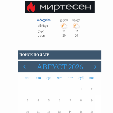
თბილისი
დღეს
ხვალ
ამინდი
დღე
31
32
ღამე
20
20
ПОИСК ПО ДАТЕ
АВГУСТ 2026
пон
вто
сре
чет
пят
суб
вос
1
2
3
4
5
6
7
8
9
10
11
12
13
14
15
16