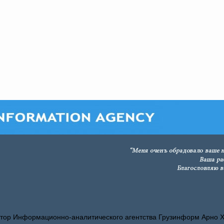
тор Информационно-аналитического агентства Грузинформ Арно 