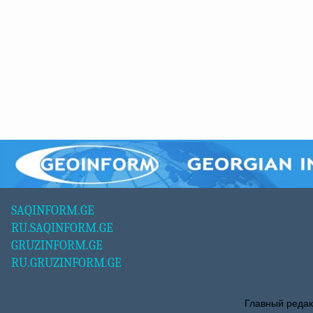
SAQINFORM.GE
RU.SAQINFORM.GE
GRUZINFORM.GE
RU.GRUZINFORM.GE
Главный редак