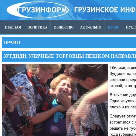
ГЛАВНАЯ
ПОЛИТИКА
ОБЩЕСТВО
АКТУАЛЬНО
ПРАВО
ПУБ
ПРАВО
ЗУГДИДИ: УЛИЧНЫЕ ТОРГОВЦЫ ПЕШКОМ НАПРАВЛ
Тбилиси, 5 ию
Зугдиди: одно
чего они прид
второй, и на т
В течение дву
Одна из улич
плохо и их пе
Следует отме
встретился с 
решать не губ
года губернат