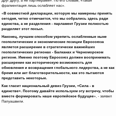
друг другу, а не партнёрами». По его словам, «такая
фрагментация лишь ослабляет нас».
«
В совместной декларации, которую мы намерены принять
сегодня, четко отмечается, что мы собрались здесь ради
единства, а не разделения - парламент Грузии полностью
разделяет этот посыл.
Наконец, лучшим способом укрепить ослабленные ныне
геополитические и экономические позиции Евросоюза
является расширение в стратегически важнейших
геополитических регионах - Балканах и Черноморском
регионе. Именно поэтому Евросоюз должен воспринимать
расширение как историческую возможность для
обновления и возвращения глобального лидерства, а не как
бремя или акт благотворительности, как это пытаются
представить некоторые.
Как гласит национальный девиз Грузии, «Сила - в
единстве». Поэтому давайте используем эту встречу, чтобы
вместе формировать наше европейское будущее
», - заявил
Папуашвили.