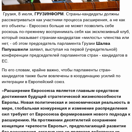
Грузия, 8 июля,
ГРУЗИНФОРМ
. Страны-кандидаты должны
рассматриваться как участники процесса расширения, а не как
его объекты - Евросоюз больше не может позволить себе
роскошь по-прежнему воспринимать себя как эксклюзивный клуб,
который оказывает странам-кандидатам «милость» членства или
нет, - об этом председатель парламента Грузии
Шалва
Папуашвили
заявил, выступая на первой (учредительной)
конференции председателей парламентов стран - кандидатов в
ЕС.
По его словам, крайне важно, чтобы парламенты стран-
кандидатов также были вовлечены в координацию усилий по
интеграции в Европейский союз.
«
Расширение Евросоюза является главным средством
достижения будущей стратегической жизнеспособности
Европы. Новая политическая и экономическая реальность в
мире, глобальная конкуренция и изменение распределения
сил требуют от Евросоюза формирования нового подхода к
расширению. На протяжении десятилетий сохранение
концепции «крепости Европы», предполагающей развитие
без расширения, сегодня уже не является действенным