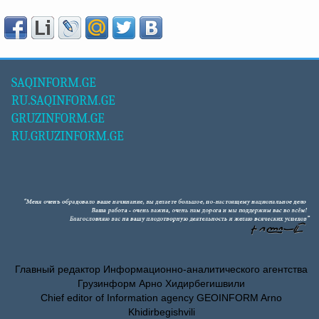
SAQINFORM.GE
RU.SAQINFORM.GE
GRUZINFORM.GE
RU.GRUZINFORM.GE
Главный редактор Информационно-аналитического агентства
Грузинформ Арно Хидирбегишвили
Chief editor of Information agency GEOINFORM Arno
Khidirbegishvili