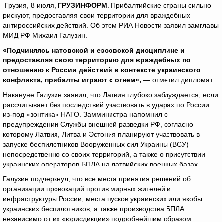
Грузия, 8 июля,
ГРУЗИНФОРМ
. Прибалтийские страны сильно
рискуют, предоставляя свои территории для враждебных
антироссийских действий. Об этом РИА Новости заявил замглавы
МИД РФ Михаил Галузин.
«Подчиняясь натовской и еэсовской дисциплине и
предоставляя свою территорию для враждебных по
отношению к России действий в контексте украинского
конфликта, прибалты играют с огнем»,
— отметил дипломат.
Накануне Галузин заявил, что Латвия глубоко заблуждается, если
рассчитывает без последствий участвовать в ударах по России
из-под «зонтика» НАТО. Замминистра напомнил о
предупреждении Службы внешней разведки РФ, согласно
которому Латвия, Литва и Эстония планируют участвовать в
запуске беспилотников Вооруженных сил Украины (ВСУ)
непосредственно со своих территорий, а также о присутствии
украинских операторов БПЛА на латвийских военных базах.
Галузин подчеркнул, что все места принятия решений об
организации провокаций против мирных жителей и
инфраструктуры России, места пусков украинских или якобы
украинских беспилотников, а также производства БПЛА
независимо от их «юрисдикции» подробнейшим образом