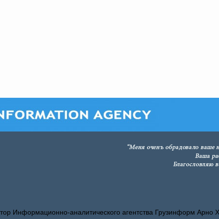
тор Информационно-аналитического агентства Грузинформ Арно 