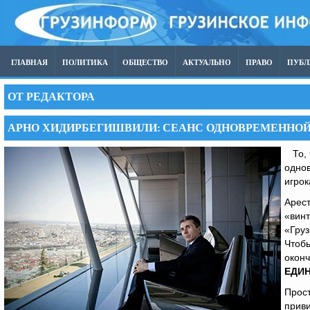
ГЛАВНАЯ
ПОЛИТИКА
ОБЩЕСТВО
АКТУАЛЬНО
ПРАВО
ПУБ
ОТ РЕДАКТОРА
АРНО ХИДИРБЕГИШВИЛИ: СЕАНС ОДНОВРЕМЕННОЙ
То, ч
однов
игрок
Арест
«винт
«Груз
Чтобы
оконч
ЕДИ
Прос
приви