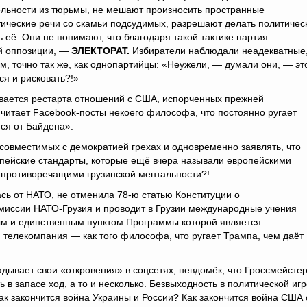
ельности из тюрьмы, не мешают произносить пространные
ические речи со скамьи подсудимых, разрешают делать политичес
 её. Они не понимают, что благодаря такой тактике партия
ой оппозиции, —
ЭЛЕКТОРАТ.
Избиратели наблюдали неадекватные
, точно так же, как однопартийцы: «Неужели, — думали они, — эт
ся и рисковать?!»
ивается рестарта отношений с США, испорченных прежней
читает Facebook-посты некоего философа, что постоянно ругает
тся от Байдена».
овместимых с демократией грехах и одновременно заявлять, что
ропейские стандарты, которые ещё вчера называли европейскими
, противоречащими грузинской ментальности?!
лась от НАТО, не отменила 78-ю статью Конституции о
омиссии НАТО-Грузия и проводит в Грузии международные учения
вым и единственным пунктом Программы которой является
 телекомпания — как того философа, что ругает Трампа, чем даёт
дывает свои «откровения» в соцсетях, невдомёк, что Гроссмейстер
 в запасе ход, а то и несколько. Безвыходность в политической иг
ак закончится война Украины и России? Как закончится война США 