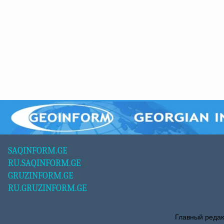
SAQINFORM.GE
RU.SAQINFORM.GE
GRUZINFORM.GE
RU.GRUZINFORM.GE
Главный редак