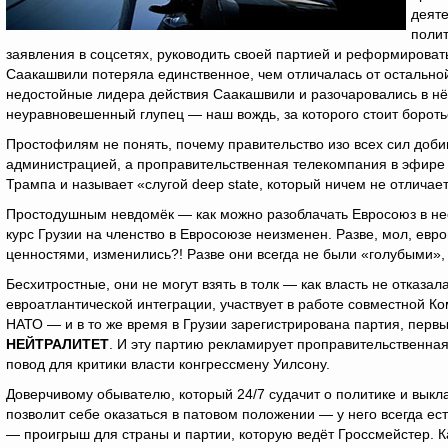
деят
полит
заявления в соцсетях, руководить своей партией и реформировать
Саакашвили потеряла единственное, чем отличалась от остальн
недостойные лидера действия Саакашвили и разочаровались в нём
неуравновешенный глупец — наш вождь, за которого стоит бороть
Простофилям не понять, почему правительство изо всех сил доб
администрацией, а проправительственная телекомпания в эфире 
Трампа и называет «слугой deep state, который ничем не отличае
Простодушным невдомёк — как можно разоблачать Евросоюз в нес
курс Грузии на членство в Евросоюзе неизменен. Разве, мол, ев
ценностями, изменились?! Разве они всегда не были «голубыми»
Бесхитростные, они не могут взять в толк — как власть не отказа
евроатлантической интеграции, участвует в работе совместной К
НАТО — и в то же время в Грузии зарегистрирована партия, пер
НЕЙТРАЛИТЕТ
. И эту партию рекламирует проправительственная
повод для критики власти конгрессмену Уилсону.
Доверчивому обывателю, который 24/7 судачит о политике и выкла
позволит себе оказаться в патовом положении — у него всегда есть
— проигрыш для страны и партии, которую ведёт Гроссмейстер. К