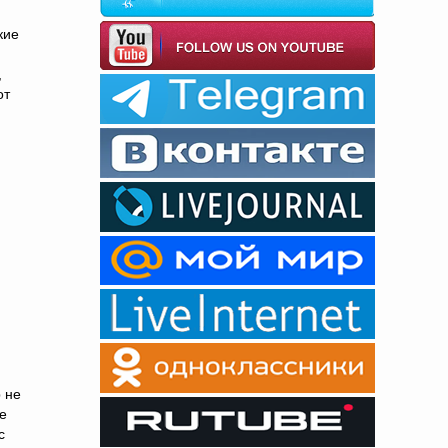
кие
,
от
 не
ре
с