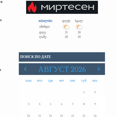
 в
о
თბილისი
დღეს
ხვალ
ამინდი
დღე
31
30
ღამე
20
20
ПОИСК ПО ДАТЕ
АВГУСТ 2026
а
пон
вто
сре
чет
пят
суб
вос
1
2
3
4
5
6
7
8
9
10
11
12
13
14
15
16