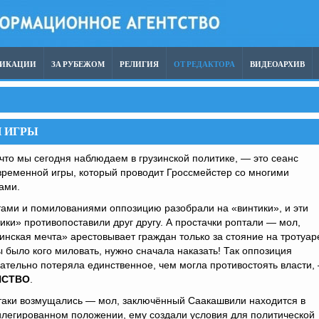
ЛИКАЦИИ
ЗА РУБЕЖОМ
РЕЛИГИЯ
ОТ РЕДАКТОРА
ВИДЕОАРХИВ
 ИГРЫ
то мы сегодня наблюдаем в грузинской политике, — это сеанс
ременной игры, который проводит Гроссмейстер со многими
ами.
ами и помилованиями оппозицию разобрали на «винтики», и эти
ики» противопоставили друг другу. А простачки роптали — мол,
инская мечта» арестовывает граждан только за стояние на тротуар
 было кого миловать, нужно сначала наказать! Так оппозиция
ательно потеряла единственное, чем могла противостоять власти,
НСТВО
.
таки возмущались — мол, заключённый Саакашвили находится в
легированном положении, ему создали условия для политической