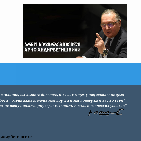
Хидирбегишвили