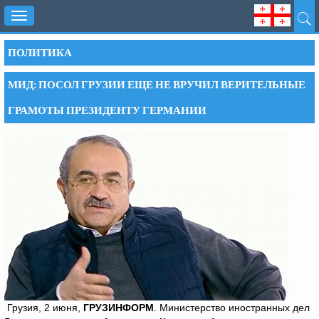
Toggle
navigation
ПОЛИТИКА
МИД: ПОСОЛ ГРУЗИИ ЕЩЕ НЕ ВРУЧИЛ ВЕРИТЕЛЬНЫЕ
ГРАМОТЫ ПРЕЗИДЕНТУ ГЕРМАНИИ
Грузия, 2 июня,
ГРУЗИНФОРМ
. Министерство иностранных дел