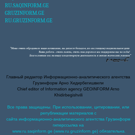
RU.SAQINFORM.GE
GRUZINFORM.GE
RU.GRUZINFORM.GE
Главный редактор Информационно-аналитического агентства
Грузинформ Арно Хидирбегишвили
Chief editor of Information agency GEOINFORM Arno
Khidirbegishvili
Все права защищены. При использовании, цитировании, или
републикации материалов с
сайта информационно-аналитического агентства Грузинформ
гиперссылка на
www.ru.saqinform.ge (www.ru.gruzinform.ge) обязательна.