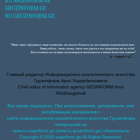
RU.SAQINFORM.GE
GRUZINFORM.GE
RU.GRUZINFORM.GE
Главный редактор Информационно-аналитического агентства
Грузинформ Арно Хидирбегишвили
Chief editor of Information agency GEOINFORM Arno
Khidirbegishvili
Все права защищены. При использовании, цитировании, или
републикации материалов с
сайта информационно-аналитического агентства Грузинформ
гиперссылка на
www.ru.saqinform.ge (www.ru.gruzinform.ge) обязательна.
Copyright © 2015 saqinform.ge All Rights Reserved.