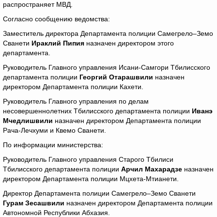
распространяет МВД.
Согласно сообщению ведомства:
Заместитель директора Департамента полиции Самегрело–Земо
Сванети
Ираклий Пипия
назначен директором этого
департамента.
Руководитель Главного управления Исани-Самгори Тбилисского
департамента полиции
Георгий Отарашвили
назначен
директором Департамента полиции Кахети.
Руководитель Главного управления по делам
несовершеннолетних Тбилисского департамента полиции
Иванэ
Мчедлишвили
назначен директором Департамента полиции
Рача-Лечхуми и Квемо Сванети.
По информации министерства:
Руководитель Главного управления Старого Тбилиси
Тбилисского департамента полиции
Арчил Махарадзе
назначен
директором Департамента полиции Мцхета-Мтианети.
Директор Департамента полиции Самегрело–Земо Сванети
Гурам Зесашвили
назначен директором Департамента полиции
Автономной Республики Абхазия.