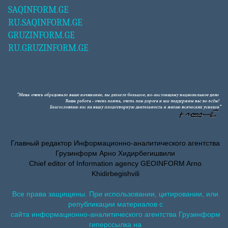
SAQINFORM.GE
RU.SAQINFORM.GE
GRUZINFORM.GE
RU.GRUZINFORM.GE
Главный редактор Информационно-аналитического агентства
Грузинформ Арно Хидирбегишвили
Chief editor of Information agency GEOINFORM Arno
Khidirbegishvili
Все права защищены. При использовании, цитировании, или
републикации материалов с
сайта информационно-аналитического агентства Грузинформ
гиперссылка на