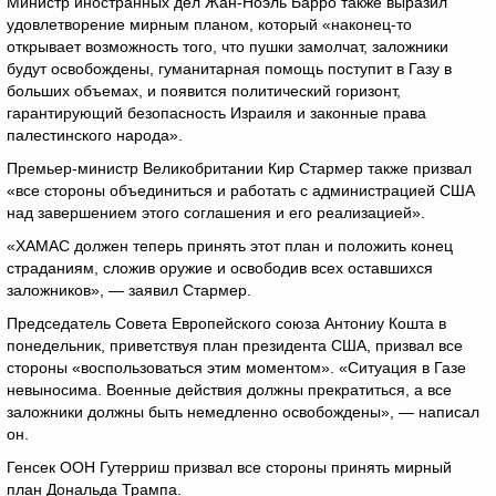
Министр иностранных дел Жан-Ноэль Барро также выразил
удовлетворение мирным планом, который «наконец-то
открывает возможность того, что пушки замолчат, заложники
будут освобождены, гуманитарная помощь поступит в Газу в
больших объемах, и появится политический горизонт,
гарантирующий безопасность Израиля и законные права
палестинского народа».
Премьер-министр Великобритании Кир Стармер также призвал
«все стороны объединиться и работать с администрацией США
над завершением этого соглашения и его реализацией».
«ХАМАС должен теперь принять этот план и положить конец
страданиям, сложив оружие и освободив всех оставшихся
заложников», — заявил Стармер.
Председатель Совета Европейского союза Антониу Кошта в
понедельник, приветствуя план президента США, призвал все
стороны «воспользоваться этим моментом». «Ситуация в Газе
невыносима. Военные действия должны прекратиться, а все
заложники должны быть немедленно освобождены», — написал
он.
Генсек ООН Гутерриш призвал все стороны принять мирный
план Дональда Трампа.