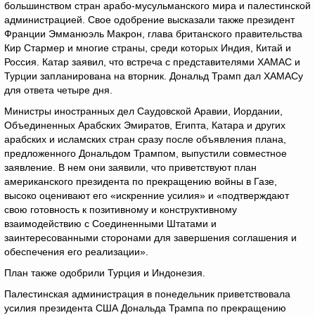
большинством стран арабо-мусульманского мира и палестинской
администрацией. Свое одобрение высказали также президент
Франции Эмманюэль Макрон, глава британского правительства
Кир Стармер и многие страны, среди которых Индия, Китай и
Россия. Катар заявил, что встреча с представителями ХАМАС и
Турции запланирована на вторник. Дональд Трамп дал ХАМАСу
для ответа четыре дня.
Министры иностранных дел Саудовской Аравии, Иордании,
Объединенных Арабских Эмиратов, Египта, Катара и других
арабских и исламских стран сразу после объявления плана,
предложенного Дональдом Трампом, выпустили совместное
заявление. В нем они заявили, что приветствуют план
американского президента по прекращению войны в Газе,
высоко оценивают его «искренние усилия» и «подтверждают
свою готовность к позитивному и конструктивному
взаимодействию с Соединенными Штатами и
заинтересованными сторонами для завершения соглашения и
обеспечения его реализации».
План также одобрили Турция и Индонезия.
Палестинская администрация в понедельник приветствовала
усилия президента США Дональда Трампа по прекращению