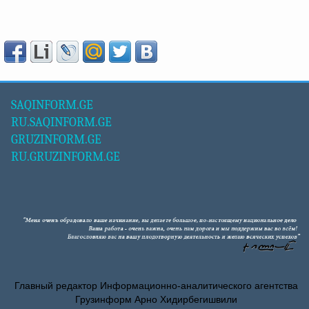
SAQINFORM.GE
RU.SAQINFORM.GE
GRUZINFORM.GE
RU.GRUZINFORM.GE
Главный редактор Информационно-аналитического агентства
Грузинформ Арно Хидирбегишвили