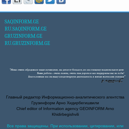
SAQINFORM.GE
RU.SAQINFORM.GE
GRUZINFORM.GE
RU.GRUZINFORM.GE
Главный редактор Информационно-аналитического агентства
Грузинформ Арно Хидирбегишвили
Chief editor of Information agency GEOINFORM Arno
Khidirbegishvili
Все права защищены. При использовании, цитировании, или