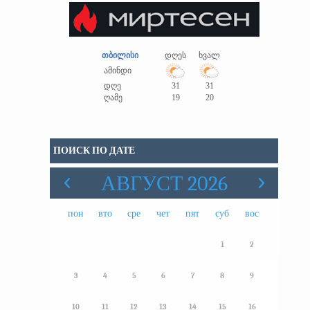
თბილისი
დღეს
ხვალ
ამინდი
დღე
31
31
ღამე
19
20
ПОИСК ПО ДАТЕ
АВГУСТ 2026
пон
вто
сре
чет
пят
суб
вос
1
2
3
4
5
6
7
8
9
10
11
12
13
14
15
16