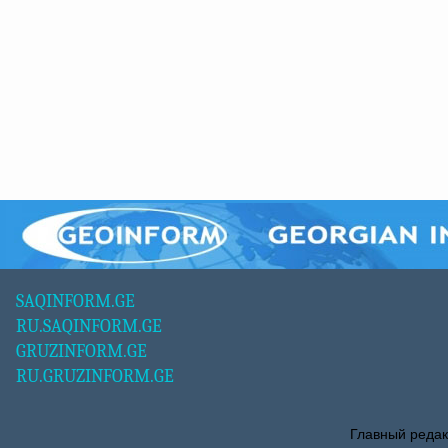
SAQINFORM.GE
RU.SAQINFORM.GE
GRUZINFORM.GE
RU.GRUZINFORM.GE
Главный редак