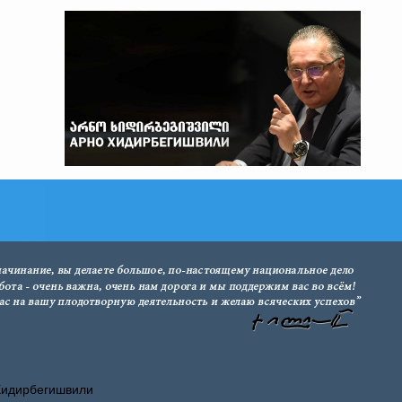
Хидирбегишвили