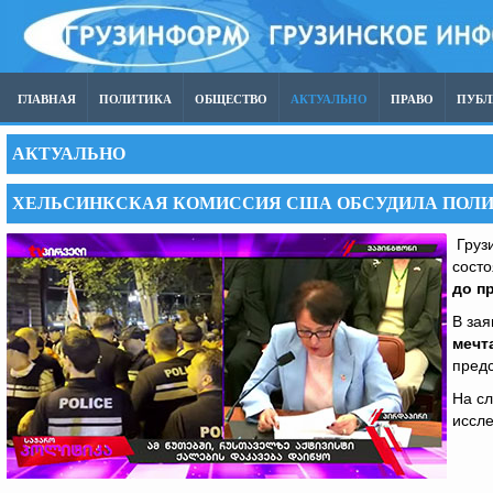
ГЛАВНАЯ
ПОЛИТИКА
ОБЩЕСТВО
АКТУАЛЬНО
ПРАВО
ПУБ
АКТУАЛЬНО
ХЕЛЬСИНКСКАЯ КОМИССИЯ США ОБСУДИЛА ПОЛИ
Грузи
сост
до п
В зая
мечт
предс
На с
иссл