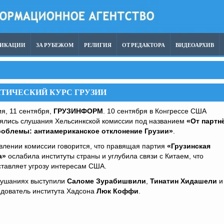
ЛИКАЦИИ
ЗА РУБЕЖОМ
РЕЛИГИЯ
ОТ РЕДАКТОРА
ВИДЕОАРХИВ
ТИЧЕСКИЙ КУРС ГРУЗИИ
я, 11 сентября,
ГРУЗИНФОРМ
. 10 сентября в Конгрессе США
оялись слушания Хельсинкской комиссии под названием
«От партн
роблемы: антиамериканское отклонение Грузии»
.
влении комиссии говорится, что правящая партия
«Грузинская
а»
ослабила институты страны и углубила связи с Китаем, что
тавляет угрозу интересам США.
лушаниях выступили
Саломе Зурабишвили
,
Тинатин Хидашели
и
едователь института Хадсона
Люк Коффи
.