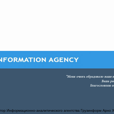
тор Информационно-аналитического агентства Грузинформ Арно 