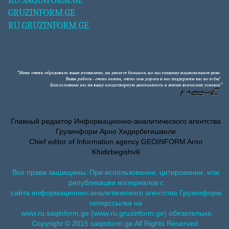
RU.SAQINFORM.GE
GRUZINFORM.GE
RU.GRUZINFORM.GE
Главный редактор Информационно-аналитического агентства
Грузинформ Арно Хидирбегишвили
Chief editor of Information agency GEOINFORM Arno
Khidirbegishvili
Все права защищены. При использовании, цитировании, или
републикации материалов с
сайта информационно-аналитического агентства Грузинформ
гиперссылка на
www.ru.saqinform.ge (www.ru.gruzinform.ge) обязательна.
Copyright © 2015 saqinform.ge All Rights Reserved.