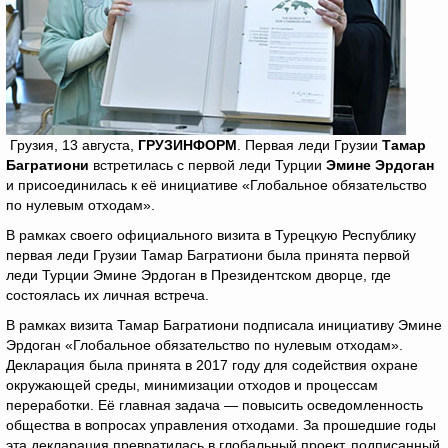
Грузия, 13 августа,
ГРУЗИНФОРМ
. Первая леди Грузии
Тамар
Багратиони
встретилась с первой леди Турции
Эмине Эрдоган
и присоединилась к её инициативе «Глобальное обязательство
по нулевым отходам».
В рамках своего официального визита в Турецкую Республику
первая леди Грузии Тамар Багратиони была принята первой
леди Турции Эмине Эрдоган в Президентском дворце, где
состоялась их личная встреча.
В рамках визита Тамар Багратиони подписала инициативу Эмине
Эрдоган «Глобальное обязательство по нулевым отходам».
Декларация была принята в 2017 году для содействия охране
окружающей среды, минимизации отходов и процессам
переработки. Её главная задача — повысить осведомленность
общества в вопросах управления отходами. За прошедшие годы
эта декларация превратилась в глобальный проект, подписанный