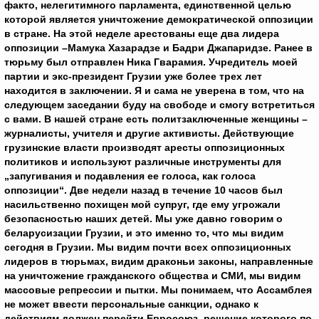
факто, нелегитимного парламента, единственной целью
которой является уничтожение демократической оппозиции
в стране. На этой неделе арестованы еще два лидера
оппозиции –Мамука Хазарадзе и Бадри Джапаридзе. Ранее в
тюрьму был отправлен Ника Гварамия. Учредитель моей
партии и экс-президент Грузии уже более трех лет
находится в заключении. Я и сама не уверена в том, что на
следующем заседании буду на свободе и смогу встретиться
с вами. В нашей стране есть политзаключенные женщины –
журналисты, учителя и другие активисты. Действующие
грузинские власти производят аресты оппозиционных
политиков и используют различные инструменты для
„запугивания и подавления ее голоса, как голоса
оппозиции“. Две недели назад в течение 10 часов был
насильственно похищен мой супруг, где ему угрожали
безопасностью наших детей. Мы уже давно говорим о
беларусизации Грузии, и это именно то, что мы видим
сегодня в Грузии. Мы видим почти всех оппозиционных
лидеров в тюрьмах, видим драконьи законы, направленные
на уничтожение гражданского общества и СМИ, мы видим
массовые репрессии и пытки. Мы понимаем, что Ассамблея
не может ввести персональные санкции, однако к
действиям должен перейти Евросоюз, решение которого по