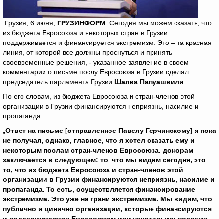
Грузия, 6 июня,
ГРУЗИНФОРМ
. Сегодня мы можем сказать, что
из бюджета Евросоюза и некоторых стран в Грузии
поддерживается и финансируется экстремизм. Это – та красная
линия, от которой все должны проснуться и принять
своевременные решения, - указанное заявление в своем
комментарии о письме послу Евросоюза в Грузии сделал
председатель парламента Грузии
Шалва Папуашвили
.
По его словам, из бюджета Евросоюза и стран-членов этой
организации в Грузии финансируются неприязнь, насилие и
пропаганда.
„
Ответ на письме [отправленное Павелу Герчинскому] я пока
не получал, однако, главное, что я хотел сказать ему и
некоторым послам стран-членов Евросоюза, донорам
заключается в следующем: то, что мы видим сегодня, это
то, что из бюджета Евросоюза и стран-членов этой
организации в Грузии финансируются неприязнь, насилие и
пропаганда. То есть, осуществляется финансирование
экстремизма. Это уже на грани экстремизма. Мы видим, что
публично и цинично организации, которые финансируются
и поддерживаются Евросоюзом или некоторыми послами