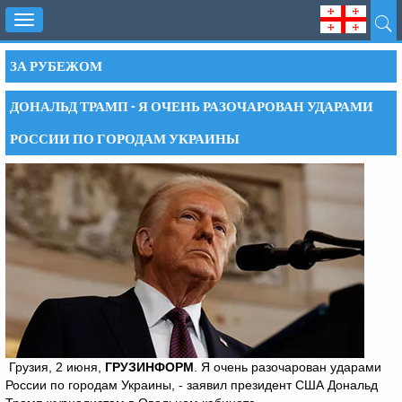
Toggle
navigation
ЗА РУБЕЖОМ
ДОНАЛЬД ТРАМП - Я ОЧЕНЬ РАЗОЧАРОВАН УДАРАМИ
РОССИИ ПО ГОРОДАМ УКРАИНЫ
Грузия, 2 июня,
ГРУЗИНФОРМ
. Я очень разочарован ударами
России по городам Украины, - заявил президент США Дональд