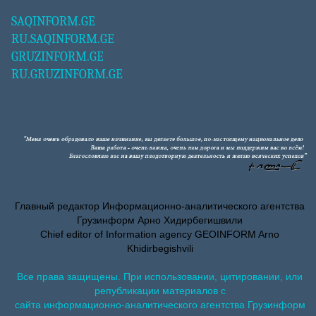
SAQINFORM.GE
RU.SAQINFORM.GE
GRUZINFORM.GE
RU.GRUZINFORM.GE
Главный редактор Информационно-аналитического агентства
Грузинформ Арно Хидирбегишвили
Chief editor of Information agency GEOINFORM Arno
Khidirbegishvili
Все права защищены. При использовании, цитировании, или
републикации материалов с
сайта информационно-аналитического агентства Грузинформ