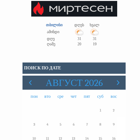
თბილისი
დღეს
ხვალ
ამინდი
დღე
31
31
ღამე
20
19
ПОИСК ПО ДАТЕ
АВГУСТ 2026
пон
вто
сре
чет
пят
суб
вос
1
2
3
4
5
6
7
8
9
10
11
12
13
14
15
16