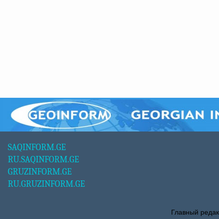
SAQINFORM.GE
RU.SAQINFORM.GE
GRUZINFORM.GE
RU.GRUZINFORM.GE
Главный редак