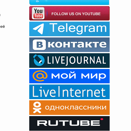
м
 её