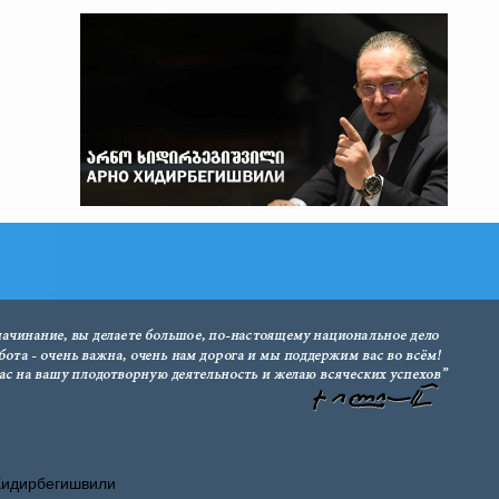
Хидирбегишвили