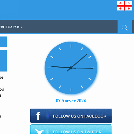
ФОТОАРХИВ
ре
ой
в
07 Август 2026
в