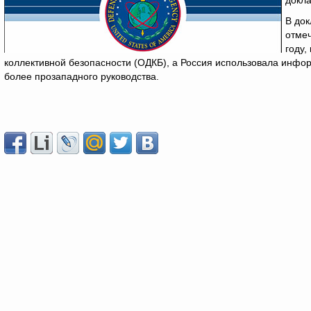
докла
В док
отмеч
году,
коллективной безопасности (ОДКБ), а Россия использовала инф
более прозападного руководства.