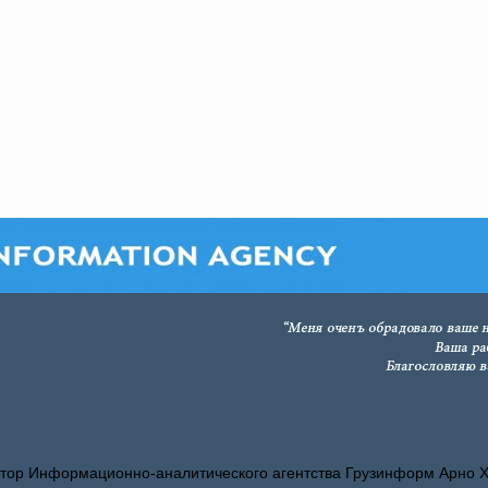
тор Информационно-аналитического агентства Грузинформ Арно 