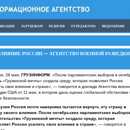
ЛИКАЦИИ
ЗА РУБЕЖОМ
РЕЛИГИЯ
ОТ РЕДАКТОРА
ВИДЕОАРХИВ
ВЛИЯНИЕ РОССИИ — АГЕНТСТВО ВОЕННОЙ РАЗВЕДКИ
я, 28 мая,
ГРУЗИНФОРМ
. «После парламентских выборов в октяб
ь «Грузинской мечты» создала среду, которая позволяет России
ть свое влияние в стране», — говорится в докладе Агентства военн
дки США от 11 мая, в котором дана оценка глобальной обстановки 
е безопасности.
рузии Россия почти наверняка пытается вернуть эту страну в
у своего влияния. После октябрьских парламентских выборо
ительство «Грузинской мечты» создало среду, которая
оляет России усилить свое влияние в стране
», — говорится в