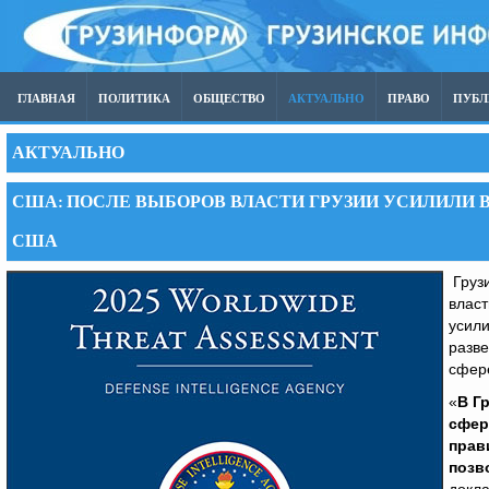
ГЛАВНАЯ
ПОЛИТИКА
ОБЩЕСТВО
АКТУАЛЬНО
ПРАВО
ПУБ
АКТУАЛЬНО
США: ПОСЛЕ ВЫБОРОВ ВЛАСТИ ГРУЗИИ УСИЛИЛИ 
США
Грузи
власт
усили
разве
сфер
«
В Г
сфер
прав
позв