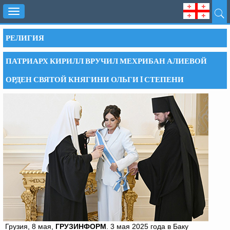
Toggle
navigation
РЕЛИГИЯ
ПАТРИАРХ КИРИЛЛ ВРУЧИЛ МЕХРИБАН АЛИЕВОЙ
ОРДЕН СВЯТОЙ КНЯГИНИ ОЛЬГИ I СТЕПЕНИ
Грузия, 8 мая,
ГРУЗИНФОРМ
. 3 мая 2025 года в Баку