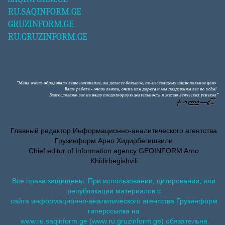
RU.SAQINFORM.GE
GRUZINFORM.GE
RU.GRUZINFORM.GE
Главный редактор Информационно-аналитического агентства
Грузинформ Арно Хидирбегишвили
Chief editor of Information agency GEOINFORM Arno
Khidirbegishvili
Все права защищены. При использовании, цитировании, или
републикации материалов с
сайта информационно-аналитического агентства Грузинформ
гиперссылка на
www.ru.saqinform.ge (www.ru.gruzinform.ge) обязательна.