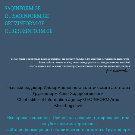
SAQINFORM.GE
RU.SAQINFORM.GE
GRUZINFORM.GE
RU.GRUZINFORM.GE
Главный редактор Информационно-аналитического агентства
Грузинформ Арно Хидирбегишвили
Chief editor of Information agency GEOINFORM Arno
Khidirbegishvili
Все права защищены. При использовании, цитировании, или
републикации материалов с
сайта информационно-аналитического агентства Грузинформ