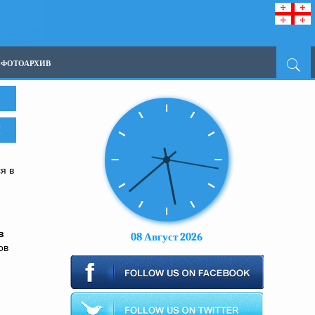
ФОТОАРХИВ
Ы
я в
в
08 Август 2026
ов