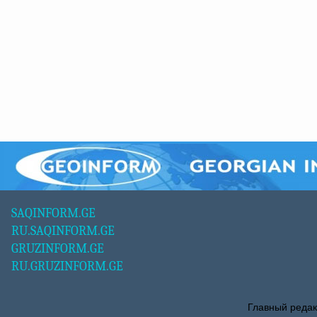
SAQINFORM.GE
RU.SAQINFORM.GE
GRUZINFORM.GE
RU.GRUZINFORM.GE
Главный редак