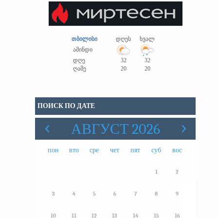
თბილისი
დღეს
ხვალ
ამინდი
დღე
32
32
ღამე
20
20
ПОИСК ПО ДАТЕ
АВГУСТ 2026
пон
вто
сре
чет
пят
суб
вос
1
2
3
4
5
6
7
8
9
10
11
12
13
14
15
16