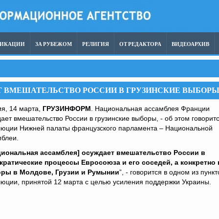
ЛИКАЦИИ
ЗА РУБЕЖОМ
РЕЛИГИЯ
ОТ РЕДАКТОРА
ВИДЕОАРХИВ
 ВМЕШАТЕЛЬСТВО РОССИИ В ГРУЗИНСКИЕ ВЫБОР
я, 14 марта,
ГРУЗИНФОРМ
. Национальная ассамблея Франции
ает вмешательство России в грузинские выборы, - об этом говоритс
люции Нижней палаты французского парламента – Национальной
мблеи.
циональная ассамблея] осуждает вмешательство России в
кратические процессы Евросоюза и его соседей, а конкретно 
ры в Молдове, Грузии и Румынии
”, - говорится в одном из пункт
юции, принятой 12 марта с целью усиления поддержки Украины.