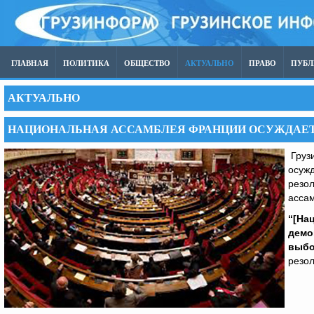
ГЛАВНАЯ
ПОЛИТИКА
ОБЩЕСТВО
АКТУАЛЬНО
ПРАВО
ПУБ
АКТУАЛЬНО
НАЦИОНАЛЬНАЯ АССАМБЛЕЯ ФРАНЦИИ ОСУЖДАЕТ
Грузи
осужд
резо
асса
“[На
демо
выбо
резол