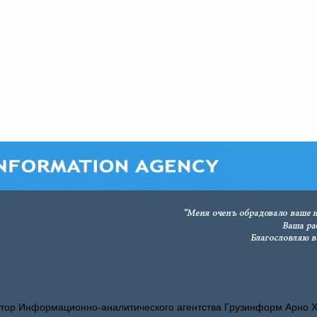
тор Информационно-аналитического агентства Грузинформ Арно 