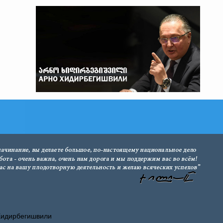
Хидирбегишвили