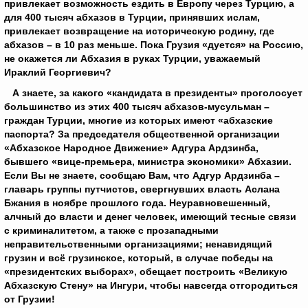
привлекает возможность ездить в Европу через Турцию, а
для 400 тысяч абхазов в Турции, принявших ислам,
привлекает возвращение на историческую родину, где
абхазов – в 10 раз меньше. Пока Грузия «дуется» на Россию,
не окажется ли Абхазия в руках Турции, уважаемый
Ираклий Георгиевич?
А знаете, за какого «кандидата в президенты» проголосует
большинство из этих 400 тысяч абхазов-мусульман –
граждан Турции, многие из которых имеют «абхазские
паспорта? За председателя общественной организации
«Абхазское Народное Движение» Адгура Ардзинба,
бывшего «вице-премьера, министра экономики» Абхазии.
Если Вы не знаете, сообщаю Вам, что Адгур Ардзинба –
главарь группы путчистов, свергнувших власть Аслана
Бжания в ноябре прошлого года. Неуравновешенный,
алчный до власти и денег человек, имеющий тесные связи
с криминалитетом, а также с прозападными
неправительственными организациями; ненавидящий
грузин и всё грузинское, который, в случае победы на
«президентских выборах», обещает построить «Великую
Абхазскую Стену» на Ингури, чтобы навсегда отгородиться
от Грузии!