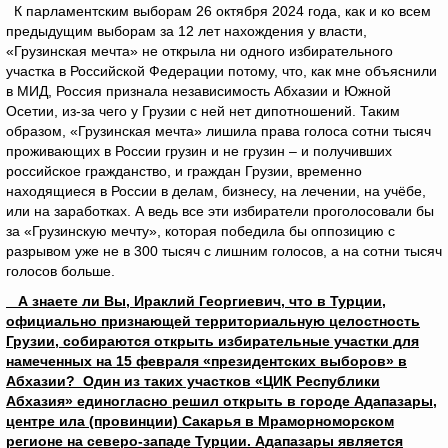
К парламентским выборам 26 октября 2024 года, как и ко всем
предыдущим выборам за 12 лет нахождения у власти,
«Грузинская мечта» не открыла ни одного избирательного
участка в Российской Федерации потому, что, как мне объяснили
в МИД, Россия признала независимость Абхазии и Южной
Осетии, из-за чего у Грузии с ней нет дипотношений. Таким
образом, «Грузинская мечта» лишила права голоса сотни тысяч
проживающих в России грузин и не грузин – и получивших
российское гражданство, и граждан Грузии, временно
находящиеся в России в делам, бизнесу, на лечении, на учёбе,
или на заработках. А ведь все эти избиратели проголосовали бы
за «Грузинскую мечту», которая победила бы оппозицию с
разрывом уже не в 300 тысяч с лишним голосов, а на сотни тысяч
голосов больше.
А знаете ли Вы, Ираклий Георгиевич, что в Турции,
официально признающей территориальную целостность
Грузии, собираются открыть избирательные участки для
намеченных на 15 февраля «президентских выборов» в
Абхазии? Один из таких участков «ЦИК Республики
Абхазия» единогласно решил открыть в городе Адапазары,
центре ила (провинции) Сакарья в Мраморноморском
регионе на северо-западе Турции. Адапазары является