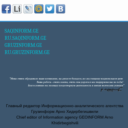
SAQINFORM.GE
RU.SAQINFORM.GE
GRUZINFORM.GE
RU.GRUZINFORM.GE
Главный редактор Информационно-аналитического агентства
Грузинформ Арно Хидирбегишвили
Chief editor of Information agency GEOINFORM Arno
Khidirbegishvili