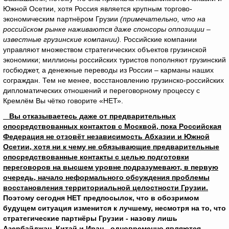
Южной Осетии, хотя Россия является крупным торгово-
экономическим партнёром Грузии
(примечательно, что на
российском рынке наживаются даже спонсоры оппозиции –
известные грузинские компании).
Российские компании
управляют множеством стратегических объектов грузинской
экономики; миллионы российских туристов пополняют грузинский
госбюджет, а денежные переводы из России – карманы наших
сограждан. Тем не менее, восстановлению грузинско-российских
дипломатических отношений и переговорному процессу с
Кремлём Вы чётко говорите «НЕТ».
Вы отказываетесь даже от предварительных
опосредствованных контактов с Москвой, пока Российская
Федерация не отзовёт независимость Абхазии и Южной
Осетии, хотя ни к чему не обязывающие предварительные
опосредствованные контакты с целью подготовки
переговоров на высшем уровне подразумевают, в первую
очередь, начало неформального обсуждения проблемы
восстановления территориальной целостности Грузии.
Поэтому сегодня НЕТ предпосылок, что в обозримом
будущем ситуация изменится к лучшему, несмотря на то, что
стратегические партнёры Грузии - назову лишь
Азербайджан, Китай и Иран - одновременно являются