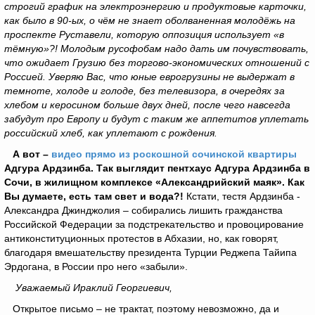
строгий график на электроэнергию и продуктовые карточки,
как было в 90-ых, о чём не знает оболваненная молодёжь на
проспекте Руставели, которую оппозиция использует «в
тёмную»?! Молодым русофобам надо дать им почувствовать,
что ожидает Грузию без торгово-экономических отношений с
Россией. Уверяю Вас, что юные еврогрузины не выдержат в
темноте, холоде и голоде, без телевизора, в очередях за
хлебом и керосином больше двух дней, после чего навсегда
забудут про Европу и будут с таким же аппетитов уплетать
российский хлеб, как уплетают с рождения.
А вот –
видео прямо из роскошной сочинской квартиры
Адгура Ардзинба. Так выглядит пентхаус Адгура Ардзинба в
Сочи, в жилищном комплексе «Александрийский маяк». Как
Вы думаете, есть там свет и вода?!
Кстати, тестя Ардзинба -
Александра Джинджолия – собирались лишить гражданства
Российской Федерации за подстрекательство и провоцирование
антиконституционных протестов в Абхазии, но, как говорят,
благодаря вмешательству президента Турции Реджепа Тайипа
Эрдогана, в России про него «забыли».
Уважаемый Ираклий Георгиевич,
Открытое письмо – не трактат, поэтому невозможно, да и