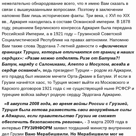
нежелательно обнародование всего, что я имею Вам сказать в
связи с вышеуказанными вопросами. Поэтому в заключении
напомню Вам лишь исторические факты. Три века, с XVI по XIX
вв., Аджария находилась в составе Османской империи. В 1878
году, решением Берлинского конгресса Аджария была передана
Российской Империи, а в 1921 году – Грузинской Советской
Социалистической Республике на правах автономии. Напомню
Вам также слова Эрдогана 7-летней давности о
«физических
границах Турции, которые отличаются от границ в наших
сердцах»:
«Разве можно отделять Ризе от Батума?!
Батум, наряду с Салониками, Алеппо и Мосулом, всегда в
сердце османов!»,
ведь президент Турции – родом из Аджарии,
его прадед был имамом мечети Орта-Джаме в Батуми. И если в
Грузии начнётся хаос, то Турция может выйти из Московского и
Карского договоров 1921 года с не существующей ныне РСФСР и
турецкие войска займут родную сердцу Эрдогана Аджарию.
«8 августа 2008 года, во время войны России с Грузией,
Турция была готова разместить свои вооружённые силы
в Аджарии, если правительство Грузии не сможет
обеспечить безопасность региона»,
- 3 марта 2009 года в
интервью
ГРУЗИНФОРМ
заявил тогдашний министр внутренних
дел Грузии
Вано Мерабишвили. Но Мерабишвили мог не