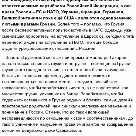
стратегическими партнёрами Российской Федерации, а все
враги России – ЕС и НАТО, Украина, Франция, Германия,
Великобритания и пока ещё США - являются одновременно
лютыми врагами Грузии.
Более того – полагаю, что Грузия,
после бесперспективных попыток вступить в НАТО однажды уже
сменившая приоритеты на вступление в Евросоюз, сегодня опять
перенесёт акцент на вступление в НАТО, что ещё больше
отдалит урегулирование отношений с Россией.
Власть «Грузинской мечты» при премьер-министре Гахария
начала массово лишать грузин и негрузин – выходцев из Грузии –
грузинского гражданства лишь за то, что они были вынуждены
бежать из страны во времена диктаторского режима и
легализироваться на новом месте – получить российское
гражданство, чтобы зарабатывать честно, а не воровством, как
множество грузин, уехавших на Запад. Зарабатывать, чтобы
содержать оставшихся в Грузии родных и близких, семьи, детей и
престарелых родителей, чем снискали заслуженное уважение и
понимание в России. Отмечу, что до такой вопиющей
несправедливости по отношению к своим соотечественникам, до
такого унижения и нарушения права эмигрантов на возвращение
домой не додумался даже Саакашвили.