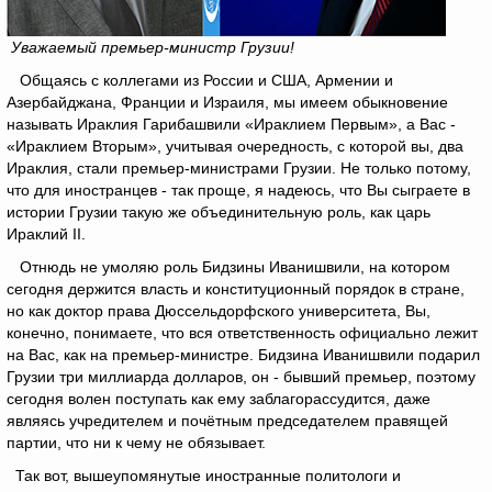
Уважаемый премьер-министр Грузии!
Общаясь с коллегами из России и США, Армении и
Азербайджана, Франции и Израиля, мы имеем обыкновение
называть Ираклия Гарибашвили «Ираклием Первым», а Вас -
«Ираклием Вторым», учитывая очередность, с которой вы, два
Ираклия, стали премьер-министрами Грузии. Не только потому,
что для иностранцев - так проще, я надеюсь, что Вы сыграете в
истории Грузии такую же объединительную роль, как царь
Ираклий II.
Отнюдь не умоляю роль Бидзины Иванишвили, на котором
сегодня держится власть и конституционный порядок в стране,
но как доктор права Дюссельдорфского университета, Вы,
конечно, понимаете, что вся ответственность официально лежит
на Вас, как на премьер-министре. Бидзина Иванишвили подарил
Грузии три миллиарда долларов, он - бывший премьер, поэтому
сегодня волен поступать как ему заблагорассудится, даже
являясь учредителем и почётным председателем правящей
партии, что ни к чему не обязывает.
Так вот, вышеупомянутые иностранные политологи и