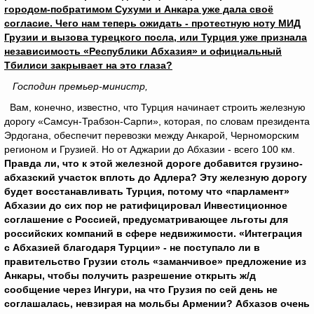
городом-побратимом Сухуми и Анкара уже дала своё
согласие. Чего нам теперь ожидать - протестную ноту МИД
Грузии и вызова турецкого посла, или Турция уже признала
независимость «Республики Абхазия» и официальный
Тбилиси закрывает на это глаза?
Господин премьер-министр
,
Вам, конечно, известно, что Турция начинает строить железную
дорогу «Самсун-Трабзон-Сарпи», которая, по словам президента
Эрдогана, обеспечит перевозки между Анкарой, Черноморским
регионом и Грузией. Но от Аджарии до Абхазии - всего 100 км.
Правда ли, что к этой железной дороге добавится грузино-
абхазский участок вплоть до Адлера? Эту железную дорогу
будет восстанавливать Турция, потому что «парламент»
Абхазии до сих пор не ратифицировал Инвестиционное
соглашение с Россией, предусматривающее льготы для
российских компаний в сфере недвижимости. «Интеграция
с Абхазией благодаря Турции» - не поступало ли в
правительство Грузии столь «заманчивое» предложение из
Анкары, чтобы получить разрешение открыть ж/д
сообщение через Ингури, на что Грузия по сей день не
соглашалась, невзирая на мольбы Армении? Абхазов очень