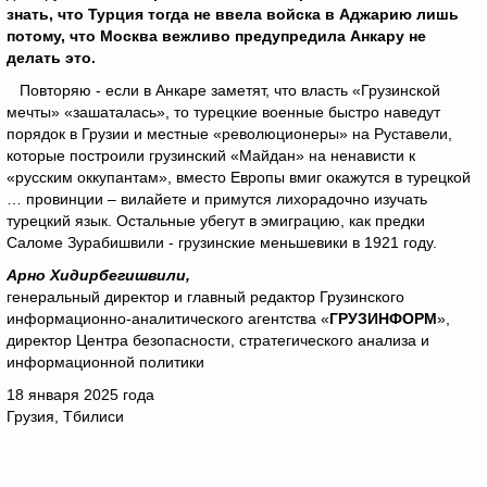
знать, что Турция тогда не ввела войска в Аджарию лишь
потому, что Москва вежливо предупредила Анкару не
делать это.
Повторяю - если в Анкаре заметят, что власть «Грузинской
мечты» «зашаталась», то турецкие военные быстро наведут
порядок в Грузии и местные «революционеры» на Руставели,
которые построили грузинский «Майдан» на ненависти к
«русским оккупантам», вместо Европы вмиг окажутся в турецкой
… провинции – вилайете и примутся лихорадочно изучать
турецкий язык. Остальные убегут в эмиграцию, как предки
Саломе Зурабишвили - грузинские меньшевики в 1921 году.
Арно Хидирбегишвили,
генеральный директор и главный редактор Грузинского
информационно-аналитического агентства «
ГРУЗИНФОРМ
»,
директор Центра безопасности, стратегического анализа и
информационной политики
18 января 2025 года
Грузия, Тбилиси