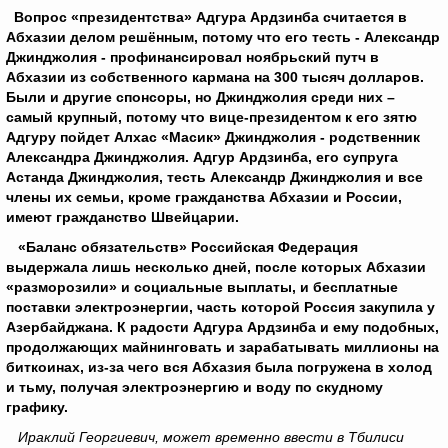
Вопрос «президентства» Адгура Ардзинба считается в
Абхазии делом решённым, потому что его тесть - Александр
Джинджолия - профинансировал ноябрьский путч в
Абхазии из собственного кармана на 300 тысяч долларов.
Были и другие спонсоры, но Джинджолия среди них –
самый крупный, потому что вице-президентом к его зятю
Адгуру пойдет Алхас «Масик» Джинджолия - родственник
Александра Джинджолия. Адгур Ардзинба, его супруга
Астанда Джинджолия, тесть Александр Джинджолия и все
члены их семьи, кроме гражданства Абхазии и России,
имеют гражданство Швейцарии.
«Баланс обязательств» Российская Федерация
выдержала лишь несколько дней, после которых Абхазии
«разморозили» и социальные выплаты, и бесплатные
поставки электроэнергии, часть которой Россия закупила у
Азербайджана. К радости Адгура Ардзинба и ему подобных,
продолжающих майнинговать и зарабатывать миллионы на
биткоинах, из-за чего вся Абхазия была погружена в холод
и тьму, получая электроэнергию и воду по скудному
графику.
Ираклий Георгиевич, может временно ввести в Тбилиси