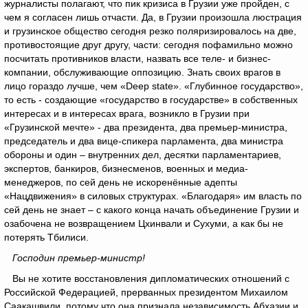
журналисты полагают, что пик кризиса в Грузии уже пройден, с
чем я согласен лишь отчасти. Да, в Грузии произошла люстрация
и грузинское общество сегодня резко поляризировалось на две,
противостоящие друг другу, части: сегодня пофамильно можно
посчитать противников власти, назвать все теле- и бизнес-
компании, обслуживающие оппозицию. Знать своих врагов в
лицо гораздо лучше, чем «Deep state». «Глубинное государство»,
то есть - создающие «государство в государстве» в собственных
интересах и в интересах врага, возникло в Грузии при
«Грузинской мечте» - два президента, два премьер-министра,
председатель и два вице-спикера парламента, два министра
обороны и один – внутренних дел, десятки парламентариев,
экспертов, банкиров, бизнесменов, военных и медиа-
менеджеров, по сей день не искоренённые адепты
«Нацдвижения» в силовых структурах. «Благодаря» им власть по
сей день не знает – с какого конца начать объединение Грузии и
озабочена не возвращением Цхинвали и Сухуми, а как бы не
потерять Тбилиси.
Господин премьер-министр!
Вы не хотите восстановления дипломатических отношений с
Российской Федерацией, прерванных президентом Михаилом
Саакашвили, потому что она признала независимость Абхазии и