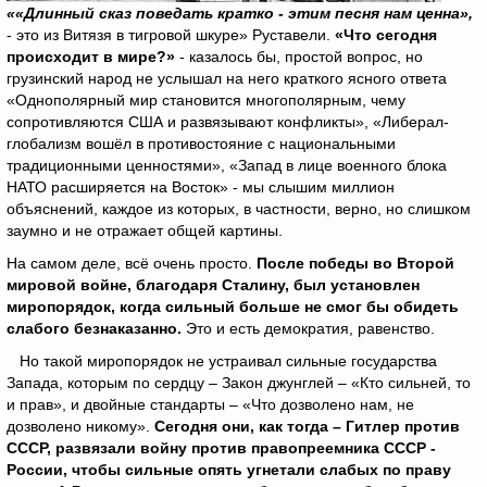
««Длинный сказ поведать кратко - этим песня нам ценна»,
- это из Витязя в тигровой шкуре» Руставели.
«Что сегодня
происходит в мире?»
- казалось бы, простой вопрос, но
грузинский народ не услышал на него краткого ясного ответа
«Однополярный мир становится многополярным, чему
сопротивляются США и развязывают конфликты», «Либерал-
глобализм вошёл в противостояние с национальными
традиционными ценностями», «Запад в лице военного блока
НАТО расширяется на Восток» - мы слышим миллион
объяснений, каждое из которых, в частности, верно, но слишком
заумно и не отражает общей картины.
На самом деле, всё очень просто.
После победы во Второй
мировой войне, благодаря Сталину, был установлен
миропорядок, когда сильный больше не смог бы обидеть
слабого безнаказанно.
Это и есть демократия, равенство.
Но такой миропорядок не устраивал сильные государства
Запада, которым по сердцу – Закон джунглей – «Кто сильней, то
и прав», и двойные стандарты – «Что дозволено нам, не
дозволено никому».
Сегодня они, как тогда – Гитлер против
СССР, развязали войну против правопреемника СССР -
России, чтобы сильные опять угнетали слабых по праву