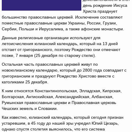
день рождение Иисуса
Христа празднует
большинство православных церквей. Исключение составляют
поместные православные церкви Украины, России, Грузии,
Сербии, Польши и Иерусалима, а также афонские монастыри.
Данные религиозные организации используют для
летоисчисления юлианский календарь, который на 13 дней
отстает от григорианского, поэтому Рождество они отмечают
позже, 7 января (25 декабря по старому стилю).
Остальная часть православных церквей живут по
новоюлианскому календарю, который до 2800 года совпадает с
григорианским и празднуют Рождество Христово вместе с
католиками 25 декабря.
К ним относятся Константинопольская, Элладская, Кипрская,
Болгарская, Антиохийская, Александрийская, Албанская,
Румынская православные церкви и Православная церковь
Чешских земель и Словакии.
Как известно, юлианский календарь, который сегодня признан
устаревшим, в 45 году до нашей эры учредил Юлий Цезарь,
однако спустя столетия выяснилось, что его система