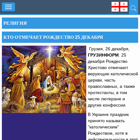
Toggle
navigation
РЕЛИГИЯ
КТО ОТМЕЧАЕТ РОЖДЕСТВО 25 ДЕКАБРЯ
Грузия, 26 декабря,
ГРУЗИНФОРМ
. 25
декабря Рождество
Христово отмечают
верующие католической
церкви, часть
православных, а также
протестанты, в том
числе лютеране и
другие конфессии.
В Украине праздник
принято называть
"католическим"
Рождеством, хотя в
действительности в этот