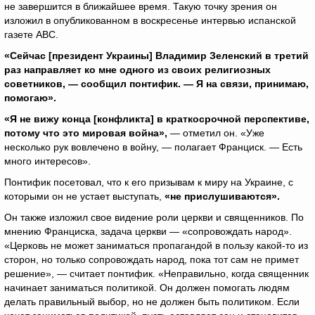
не завершится в ближайшее время. Такую точку зрения он
изложил в опубликованном в воскресенье интервью испанской
газете ABC.
«Сейчас [президент Украины] Владимир Зеленский в третий
раз направляет ко мне одного из своих религиозных
советников, — сообщил понтифик. — Я на связи, принимаю,
помогаю».
«Я не вижу конца [конфликта] в краткосрочной перспективе,
потому что это мировая война»,
— отметил он. «Уже
несколько рук вовлечено в войну, — полагает Франциск. — Есть
много интересов».
Понтифик посетовал, что к его призывам к миру на Украине, с
которыми он не устает выступать,
«не прислушиваются».
Он также изложил свое видение роли церкви и священников. По
мнению Франциска, задача церкви — «сопровождать народ».
«Церковь не может заниматься пропагандой в пользу какой-то из
сторон, но только сопровождать народ, пока тот сам не примет
решение», — считает понтифик. «Неправильно, когда священник
начинает заниматься политикой. Он должен помогать людям
делать правильный выбор, но не должен быть политиком. Если