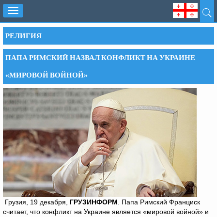
Toggle
navigation
РЕЛИГИЯ
ПАПА РИМСКИЙ НАЗВАЛ КОНФЛИКТ НА УКРАИНЕ
«МИРОВОЙ ВОЙНОЙ»
Грузия, 19 декабря,
ГРУЗИНФОРМ
. Папа Римский Франциск
считает, что конфликт на Украине является «мировой войной» и