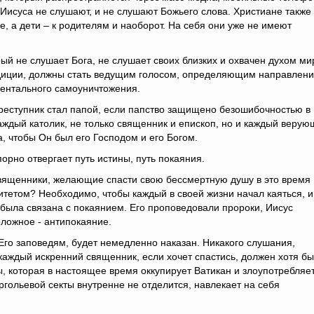
а Иисуса не слушают, и не слушают Божьего слова. Христиане также
е, а дети – к родителям и наоборот. На себя они уже не имеют
рый не слушает Бога, не слушает своих близких и охвачен духом ми
радиции, должны стать ведущим голосом, определяющим направлен
ентального самоуничтожения.
 преступник стал папой, если папство защищено безошибочностью в
каждый католик, не только священник и епископ, но и каждый веру
а, чтобы Он был его Господом и его Богом.
орно отвергает путь истины, путь покаяния.
вященники, желающие спасти свою бессмертную душу в это время
итетом? Необходимо, чтобы каждый в своей жизни начал каяться, и
 была связана с покаянием. Его проповедовали пророки, Иисус
оложное - антипокаяние.
Его заповедям, будет немедленно наказан. Никакого слушания,
 каждый искренний священник, если хочет спастись, должен хотя бы
ы, которая в настоящее время оккупирует Ватикан и злоупотребляе
гольевой секты внутренне не отделится, навлекает на себя