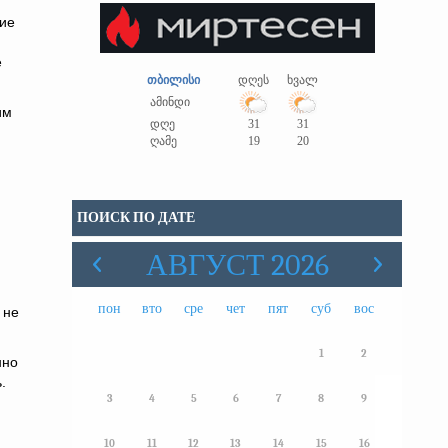
ние
е
თბილისი
დღეს
ხვალ
ამინდი
им
დღე
31
31
ღამე
19
20
ПОИСК ПО ДАТЕ
АВГУСТ 2026
пон
вто
сре
чет
пят
суб
вос
 не
1
2
нно
.
3
4
5
6
7
8
9
10
11
12
13
14
15
16