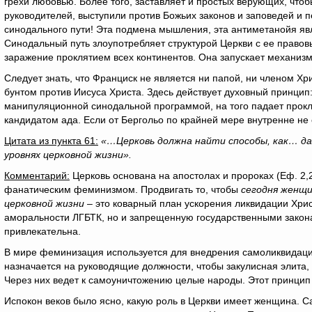
грехи любовью. Более того, заставляет и простых верующих, что
руководителей, выступили против Божьих законов и заповедей и п
синодального пути! Эта подмена мышления, эта антиметанойя яв
Синодальный путь злоупотребляет структурой Церкви с ее прав
заражение проклятием всех континентов. Она запускает механиз
Следует знать, что Франциск не является ни папой, ни членом Хр
бунтом против Иисуса Христа. Здесь действует духовный принцип: 
манипуляционной синодальной программой, на того падает прокля
кандидатом ада. Если от Бергольо по крайней мере внутренне не 
Цитата из пункта 61:
«…Церковь должна найти способы, как… да
уровнях церковной жизни».
Комментарий:
Церковь основана на апостолах и пророках (Еф. 2
фанатическим феминизмом. Продвигать то, чтобы
сегодня женщи
церковной жизни
– это коварный план ускорения ликвидации Хрис
аморальности ЛГБТК, но и запрещенную государственными закона
привлекательна.
В мире феминизация используется для внедрения самоликвидац
назначается на руководящие должности, чтобы закулисная элита,
Через них ведет к самоуничтожению целые народы. Этот принцип 
Испокон веков было ясно, какую роль в Церкви имеет женщина. С