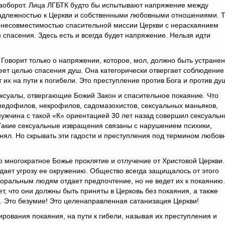
наоборот. Лица ЛГБТК будто бы испытывают напряжение между
адлежностью к Церкви и собственными любовными отношениями. Т
я несовместимостью спасительной миссии Церкви с нераскаянием
м спасения. Здесь есть и всегда будет напряжение. Нельзя идти
 Говорит только о напряжении, которое, мол, должно быть устранен
меет целью спасения душ. Она категорически отвергает соблюдение
х на пути к погибели. Это преступление против Бога и против ду
ексуалы, отвергающие Божий Закон и спасительное покаяние. Что
педофилов, некрофилов, садомазохистов, сексуальных маньяков,
мужчина с такой «К» ориентацией 30 лет назад совершил сексуальн
Такие сексуальные извращения связаны с нарушением психики,
ял. Но скрывать эти гадости и преступления под термином любов
о многократное Божье проклятие и отлучение от Христовой Церкви.
дает угрозу ее окружению. Общество всегда защищалось от этого
оральным людям отдает предпочтение, но не ведет их к покаянию.
т, что они должны быть приняты в Церковь без покаяния, а также
. Это безумие! Это целенаправленная сатанизация Церкви!
ования покаяния, на пути к гибели, называя их преступления и