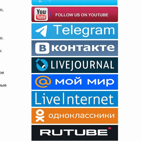
о,
о.
ш.
ое
ные