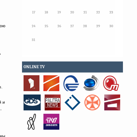
17
18
19
20
21
22
23
вою
24
25
26
27
28
29
30
31
ь
ONLINE TV
ю.
й и
,
ны,