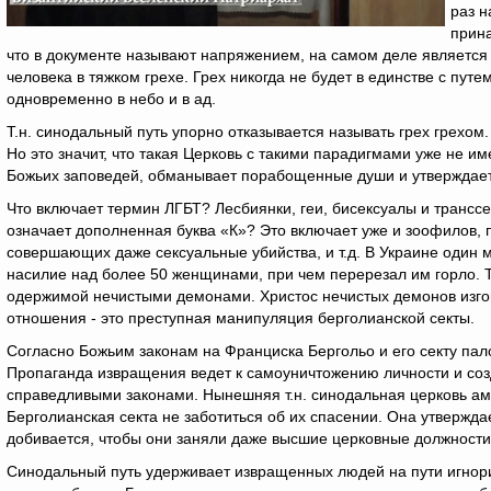
раз 
прин
что в документе называют напряжением, на самом деле являетс
человека в тяжком грехе. Грех никогда не будет в единстве с путе
одновременно в небо и в ад.
Т.н. синодальный путь упорно отказывается называть грех грехом.
Но это значит, что такая Церковь с такими парадигмами уже не и
Божьих заповедей, обманывает порабощенные души и утверждает и
Что включает термин ЛГБТ? Лесбиянки, геи, бисексуалы и трансс
означает дополненная буква «К»? Это включает уже и зоофилов, 
совершающих даже сексуальные убийства, и т.д. В Украине один 
насилие над более 50 женщинами, при чем перерезал им горло. 
одержимой нечистыми демонами. Христос нечистых демонов изгон
отношения - это преступная манипуляция берголианской секты.
Согласно Божьим законам на Франциска Бергольо и его секту пал
Пропаганда извращения ведет к самоуничтожению личности и соз
справедливыми законами. Нынешняя т.н. синодальная церковь ам
Берголианская секта не заботиться об их спасении. Она утверждае
добивается, чтобы они заняли даже высшие церковные должности
Синодальный путь удерживает извращенных людей на пути игнорир