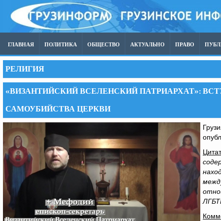
ГЛАВНАЯ
ПОЛИТИКА
ОБЩЕСТВО
АКТУАЛЬНО
ПРАВО
ПУБ
РЕЛИГИЯ
«ВИЗАНТИЙСКИЙ ВСЕЛЕНСКИЙ ПАТРИАРХАТ»: ВСТ
САМОУБИЙСТВА ЦЕРКВИ
Грузи
опубл
Цитат
соде
нахо
межд
отнош
ЛГБТК
Комм