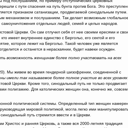
бы под послушанием, по примеру отступнических церковных
ерешли с пути спасения на путь бунта против Бога. Это преступле
ляется признаком сатанизации, продвигаемой синодальным путем.
овым механизмом и послушанием. Так делает возможным глобально
м самоуничтожения отдельных людей, семей и целых народов.
истовой Церкви. Он сам отлучил себя от нее своими ересями и сво
кто имеет внутреннее единство с Бергольо, его сектой и его
тие, которое лежит на Бергольо. Такой человек уже является
отделится и останется в нераскаянии, будет навеки осужден.
ть возможность женщинам более полно участвовать на всех
,20). Мы живем во время гендерной шизофрении, соединенной с
ны имели так называемое более полное участие во всех уровнях
товой Церкви. Кроме того, синодальный путь не только продвигает
ми полигамию. Для католических женщин она, конечно же, совсем
ионной политической системы. Определенный тип женщин намере
 руководящая мировой политикой, могла легко ими манипулировать
синодальный путь стремится ввести и в Церкви.
ам Христос и ранняя Церковь, а также вся 2000-летняя традиция