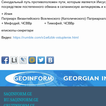
Синодальный путь противоположен пути, которым является Иисус
посредством постепенного обмана в сатанинскую антицерковь и к
+ Илия
Патриарх Византийского Вселенского (Католического) Патриархат
+ Мефодий, ЧСВВр + Тимофей, ЧСВВр
епископы-секретари
Видео:
https://rumble.com/v1w6zbk-vstuplenie.html
SAQINFORM.GE
RU.SAQINFORM.GE
GRUZINFORM.GE