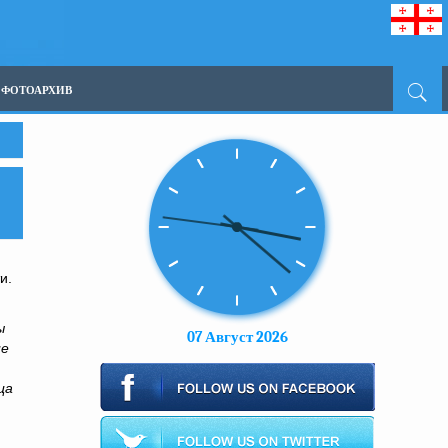
ФОТОАРХИВ
и.
ы
07 Август 2026
ие
ца