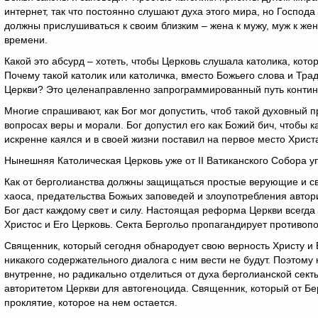
интернет, так что постоянно слушают духа этого мира, но Господ
должны прислушиваться к своим близким – жена к мужу, муж к жен
времени.
Какой это абсурд – хотеть, чтобы Церковь слушала католика, кото
Почему такой католик или католичка, вместо Божьего слова и Т
Церкви? Это целенаправленно запрограммированный путь контин
Многие спрашивают, как Бог мог допустить, чтоб такой духовный
вопросах веры и морали. Бог допустил его как Божий бич, чтобы 
искренне каялся и в своей жизни поставил на первое место Христ
Нынешняя Католическая Церковь уже от II Ватиканского Собора уп
Как от берголианства должны защищаться простые верующие и с
хаоса, предательства Божьих заповедей и злоупотребления автор
Бог даст каждому свет и силу. Настоящая реформа Церкви всегда
Христос и Его Церковь. Секта Бергольо пропагандирует противоп
Священник, который сегодня обнародует свою верность Христу и 
никакого содержательного диалога с ним вести не будут. Поэтому
внутренне, но радикально отделиться от духа берголианской сект
авторитетом Церкви для автогеноцида. Священник, который от Бер
проклятие, которое на нем остается.