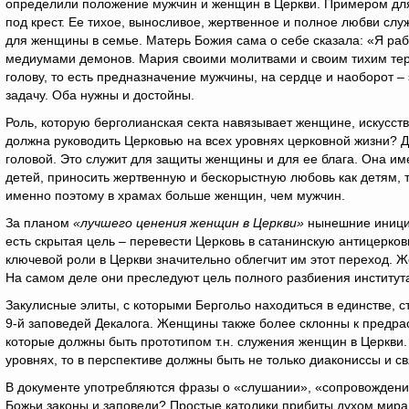
определили положение мужчин и женщин в Церкви. Примером для
под крест. Ее тихое, выносливое, жертвенное и полное любви сл
для женщины в семье. Матерь Божия сама о себе сказала: «Я р
медиумами демонов. Мария своими молитвами и своим тихим те
голову, то есть предназначение мужчины, на сердце и наоборот – 
задачу. Оба нужны и достойны.
Роль, которую берголианская секта навязывает женщине, искусс
должна руководить Церковью на всех уровнях церковной жизни? Д
головой. Это служит для защиты женщины и для ее блага. Она им
детей, приносить жертвенную и бескорыстную любовь как детям, т
именно поэтому в храмах больше женщин, чем мужчин.
За планом
«лучшего ценения женщин в Церкви»
нынешние инициа
есть скрытая цель – перевести Церковь в сатанинскую антицерк
ключевой роли в Церкви значительно облегчит им этот переход. 
На самом деле они преследуют цель полного разбиения институт
Закулисные элиты, с которыми Бергольо находиться в единстве, с
9-й заповедей Декалога. Женщины также более склонны к предра
которые должны быть прототипом т.н. служения женщин в Церкви.
уровнях, то в перспективе должны быть не только диакониссы и с
В документе употребляются фразы о «слушании», «сопровождении»
Божьи законы и заповеди? Простые католики прибиты духом мира