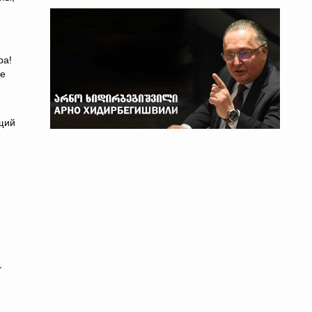
ра!
ие
ющий
т