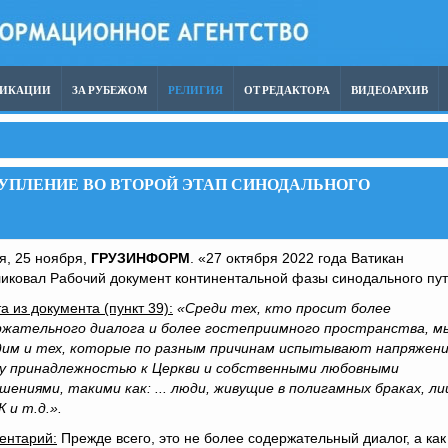
ЛИКАЦИИ
ЗА РУБЕЖОМ
РЕЛИГИЯ
ОТ РЕДАКТОРА
ВИДЕОАРХИВ
УПЛЕНИЕ ВО ВТОРОЙ ЭТАП СИНОДАЛЬНОГО
я, 25 ноября,
ГРУЗИНФОРМ
. «27 октября 2022 года Ватикан
иковал Рабочий документ континентальной фазы синодального пут
а из документа (пункт 39):
«Среди тех, кто просит более
ржательного диалога и более гостеприимного пространства, м
дим и тех, которые по разным причинам испытывают напряжен
у принадлежностью к Церкви и собственными любовными
ениями, такими как: ... люди, живущие в полигамных браках, ли
 и т.д.».
ентарий:
Прежде всего, это не более содержательный диалог, а как