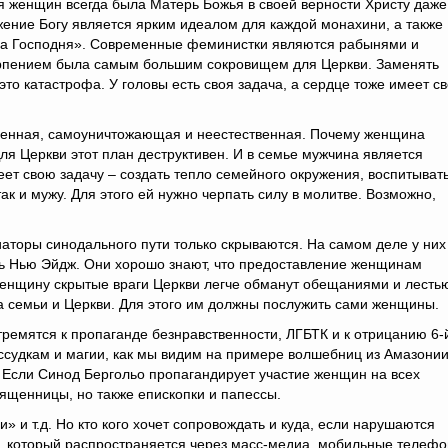
 женщин всегда была Матерь Божья в своей верности Христу даже
ужение Богу является ярким идеалом для каждой монахини, а также
аба Господня». Современные феминистки являются рабынями и
рпением была самым большим сокровищем для Церкви. Заменять
это катастрофа. У головы есть своя задача, а сердце тоже имеет с
твенная, самоуничтожающая и неестественная. Почему женщина
ля Церкви этот план деструктивен. И в семье мужчина является
еет свою задачу – создать тепло семейного окружения, воспитыват
ак и мужу. Для этого ей нужно черпать силу в молитве. Возможно,
торы синодального пути только скрываются. На самом деле у них
овь Нью Эйдж. Они хорошо знают, что предоставление женщинам
Женщину скрытые враги Церкви легче обманут обещаниями и лесть
а семьи и Церкви. Для этого им должны послужить сами женщины.
тремятся к пропаганде безнравственности, ЛГБТК и к отрицанию 6-
ссудкам и магии, как мы видим на примере волшебниц из Амазонии
 Если Синод Бергольо пропагандирует участие женщин на всех
вященницы, но также епископки и папессы.
 и т.д. Но кто кого хочет сопровождать и куда, если нарушаются
, который распространяется через масс-медиа, мобильные телефо