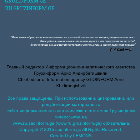
GRUZINFORM.GE
RU.GRUZINFORM.GE
Главный редактор Информационно-аналитического агентства
Грузинформ Арно Хидирбегишвили
Chief editor of Information agency GEOINFORM Arno
Khidirbegishvili
Все права защищены. При использовании, цитировании, или
републикации материалов с
сайта информационно-аналитического агентства Грузинформ
гиперссылка на
www.ru.saqinform.ge (www.ru.gruzinform.ge) обязательна.
Copyright © 2015 saqinform.ge All Rights Reserved.
Created by LEMONS