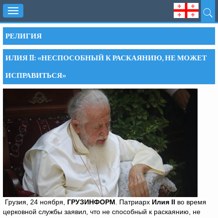
Toggle
navigation
РЕЛИГИЯ
ИЛИЯ II: «НЕСПОСОБНЫЙ К РАСКАЯНИЮ, НЕ МОЖЕТ
ИСПРАВИТЬСЯ»
Грузия, 24 ноября,
ГРУЗИНФОРМ
. Патриарх
Илия
II
во время
церковной службы заявил, что не способный к раскаянию, не