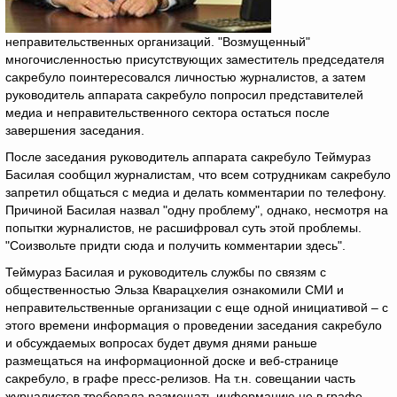
неправительственных организаций. "Возмущенный"
многочисленностью присутствующих заместитель председателя
сакребуло поинтересовался личностью журналистов, а затем
руководитель аппарата сакребуло попросил представителей
медиа и неправительственного сектора остаться после
завершения заседания.
После заседания руководитель аппарата сакребуло Теймураз
Басилая сообщил журналистам, что всем сотрудникам сакребуло
запретил общаться с медиа и делать комментарии по телефону.
Причиной Басилая назвал "одну проблему", однако, несмотря на
попытки журналистов, не расшифровал суть этой проблемы.
"Соизвольте придти сюда и получить комментарии здесь".
Теймураз Басилая и руководитель службы по связям с
общественностью Эльза Кварацхелия ознакомили СМИ и
неправительственные организации с еще одной инициативой – с
этого времени информация о проведении заседания сакребуло
и обсуждаемых вопросах будет двумя днями раньше
размещаться на информационной доске и веб-странице
сакребуло, в графе пресс-релизов. На т.н. совещании часть
журналистов требовала размещать информацию не в графе