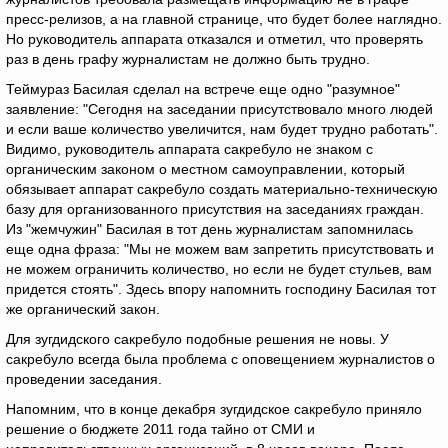
пресс-релизов, а на главной странице, что будет более наглядно.
Но руководитель аппарата отказался и отметил, что проверять
раз в день графу журналистам не должно быть трудно.
Теймураз Басилая сделал на встрече еще одно "разумное"
заявление: "Сегодня на заседании присутствовало много людей
и если ваше количество увеличится, нам будет трудно работать".
Видимо, руководитель аппарата сакребуло не знаком с
органическим законом о местном самоуправлении, который
обязывает аппарат сакребуло создать материально-техническую
базу для организованного присутствия на заседаниях граждан.
Из "жемчужин" Басилая в тот день журналистам запомнилась
еще одна фраза: "Мы не можем вам запретить присутствовать и
не можем ограничить количество, но если не будет стульев, вам
придется стоять". Здесь впору напомнить господину Басилая тот
же органический закон.
Для зугдидского сакребуло подобные решения не новы. У
сакребуло всегда была проблема с оповещением журналистов о
проведении заседания.
Напомним, что в конце декабря зугдидское сакребуло приняло
решение о бюджете 2011 года тайно от СМИ и