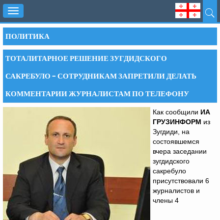
Toggle
navigation
ПОЛИТИКА
ТОТАЛИТАРНОЕ РЕШЕНИЕ ЗУГДИДСКОГО
САКРЕБУЛО – СОТРУДНИКАМ ЗАПРЕТИЛИ ДЕЛАТЬ
КОММЕНТАРИИ ЖУРНАЛИСТАМ ПО ТЕЛЕФОНУ
Как сообщили
ИА
ГРУЗИНФОРМ
из
Зугдиди, на
состоявшемся
вчера заседании
зугдидского
сакребуло
присутствовали 6
журналистов и
члены 4