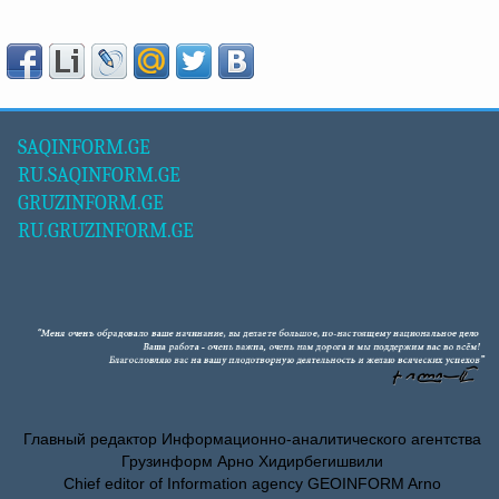
SAQINFORM.GE
RU.SAQINFORM.GE
GRUZINFORM.GE
RU.GRUZINFORM.GE
Главный редактор Информационно-аналитического агентства
Грузинформ Арно Хидирбегишвили
Chief editor of Information agency GEOINFORM Arno