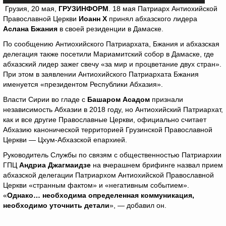
Грузия, 20 мая,
ГРУЗИНФОРМ
. 18 мая Патриарх Антиохийской
Православной Церкви
Иоанн
X
принял абхазского лидера
Аслана Бжания
в своей резиденции в Дамаске.
По сообщению Антиохийского Патриархата, Бжания и абхазская
делегация также посетили Мариамитский собор в Дамаске, где
абхазский лидер зажег свечу «за мир и процветание двух стран».
При этом в заявлении Антиохийского Патриархата Бжания
именуется «президентом Республики Абхазия».
Власти Сирии во гладе с
Башаром Асадом
признали
независимость Абхазии в 2018 году, но Антиохийский Патриархат,
как и все другие Православные Церкви, официально считает
Абхазию канонической территорией Грузинской Православной
Церкви — Цхум-Абхазской епархией.
Руководитель Службы по связям с общественностью Патриархии
ГПЦ
Андриа Джагмаидзе
на вчерашнем брифинге назвал прием
абхазской делегации Патриархом Антиохийской Православной
Церкви «странным фактом» и «негативным событием».
«
Однако… необходима определенная коммуникация,
необходимо уточнить детали
», — добавил он.