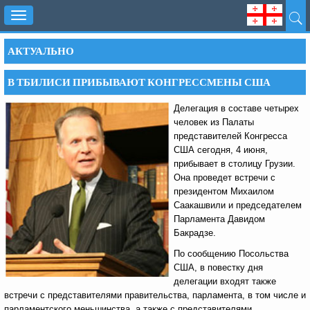
Toggle
navigation
АКТУАЛЬНО
В ТБИЛИСИ ПРИБЫВАЮТ КОНГРЕССМЕНЫ США
Делегация в составе четырех
человек из Палаты
представителей Конгресса
США сегодня, 4 июня,
прибывает в столицу Грузии.
Она проведет встречи с
президентом Михаилом
Саакашвили и председателем
Парламента Давидом
Бакрадзе.
По сообщению Посольства
США, в повестку дня
делегации входят также
встречи с представителями правительства, парламента, в том числе и
парламентского меньшинства, а также с представителями