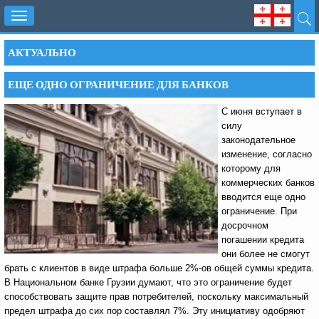
Toggle
navigation
АКТУАЛЬНО
ЕЩЕ ОДНО ОГРАНИЧЕНИЕ ДЛЯ БАНКОВ
С июня вступает в
силу
законодательное
изменение, согласно
которому для
коммерческих банков
вводится еще одно
ограничение. При
досрочном
погашении кредита
они более не смогут
брать с клиентов в виде штрафа больше 2%-ов общей суммы кредита.
В Национальном банке Грузии думают, что это ограничение будет
способствовать защите прав потребителей, поскольку максимальный
предел штрафа до сих пор составлял 7%. Эту инициативу одобряют