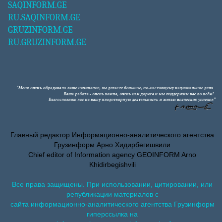
SAQINFORM.GE
RU.SAQINFORM.GE
GRUZINFORM.GE
RU.GRUZINFORM.GE
Главный редактор Информационно-аналитического агентства
Грузинформ Арно Хидирбегишвили
Chief editor of Information agency GEOINFORM Arno
Khidirbegishvili
Все права защищены. При использовании, цитировании, или
републикации материалов с
сайта информационно-аналитического агентства Грузинформ
гиперссылка на