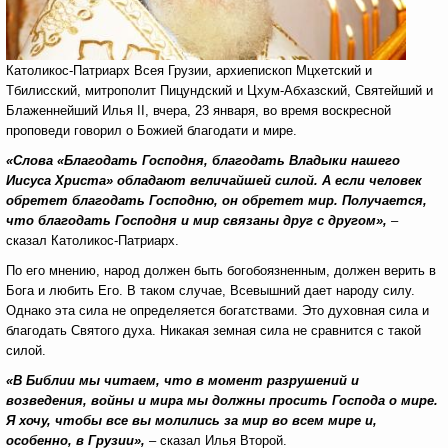
Католикос-Патриарх Всея Грузии, архиепископ Мцхетский и
Тбилисский, митрополит Пицундский и Цхум-Абхазский, Святейший и
Блаженнейший Илья II, вчера, 23 января, во время воскресной
проповеди говорил о Божией благодати и мире.
«
Слова
«
Благодать Господня, благодать Владыки нашего
Иисуса Христа
»
обладают величайшей силой. А если человек
обретет благодать Господню, он обретет мир. Получается,
что благодать Господня и мир связаны друг с другом
»,
–
сказал Католикос-Патриарх.
По его мнению, народ должен быть богобоязненным, должен верить в
Бога и любить Его. В таком случае, Всевышний дает народу силу.
Однако эта сила не определяется богатствами. Это духовная сила и
благодать Святого духа. Никакая земная сила не сравнится с такой
силой.
«
В Библии мы читаем, что в момент разрушений и
возведения, войны и мира мы должны просить Господа о мире.
Я хочу, чтобы все вы молились за мир во всем мире и,
особенно, в Грузии
»,
– сказал Илья Второй.