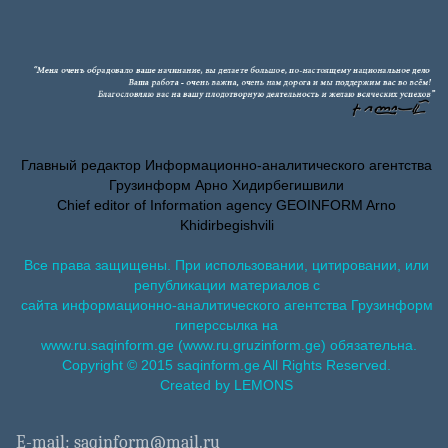
Главный редактор Информационно-аналитического агентства
Грузинформ Арно Хидирбегишвили
Chief editor of Information agency GEOINFORM Arno
Khidirbegishvili
Все права защищены. При использовании, цитировании, или
републикации материалов с
сайта информационно-аналитического агентства Грузинформ
гиперссылка на
www.ru.saqinform.ge (www.ru.gruzinform.ge) обязательна.
Copyright © 2015 saqinform.ge All Rights Reserved.
Created by LEMONS
E-mail: saqinform@mail.ru