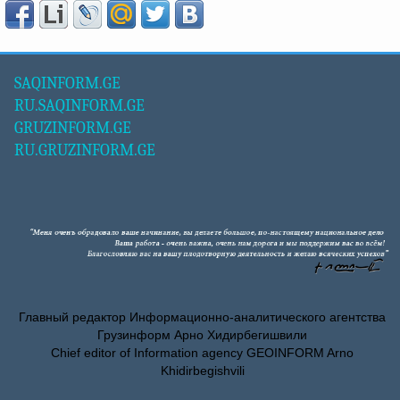
SAQINFORM.GE
RU.SAQINFORM.GE
GRUZINFORM.GE
RU.GRUZINFORM.GE
Главный редактор Информационно-аналитического агентства
Грузинформ Арно Хидирбегишвили
Chief editor of Information agency GEOINFORM Arno
Khidirbegishvili