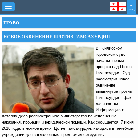
Toggle
navigation
ПРАВО
НОВОЕ ОБВИНЕНИЕ ПРОТИВ ГАМСАХУРДИЯ
В Тбилисском
городском суде
начался новый
процесс над Цотне
Гамсахурдия. Суд
рассмотрит новое
обвинение,
выдвинутое против
Гамсахурдия - факт
дачи взятки.
Информацию о
деталях дела распространило Министерство по исполнению
наказания, пробации и юридической помощи. Как сообщается, 7 июня
2010 года, в ночное время, Цотне Гамсахурдия, находясь в лечебном
учреждении для заключенных, предложил сотруднику