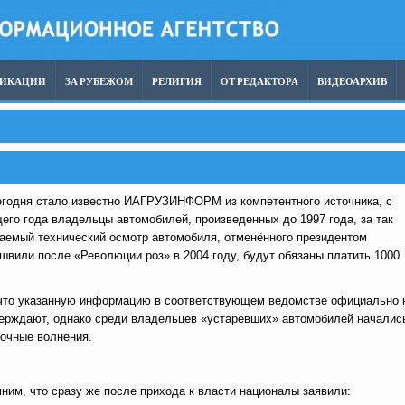
ЛИКАЦИИ
ЗА РУБЕЖОМ
РЕЛИГИЯ
ОТ РЕДАКТОРА
ВИДЕОАРХИВ
егодня стало известно ИАГРУЗИНФОРМ из компетентного источника, с
его года владельцы автомобилей, произведенных до 1997 года, за так
аемый технический осмотр автомобиля, отменённого президентом
швили после «Революции роз» в 2004 году, будут обязаны платить 1000
что указанную информацию в соответствующем ведомстве официально 
ерждают, однако среди владельцев «устаревших» автомобилей началис
очные волнения.
ним, что сразу же после прихода к власти националы заявили: