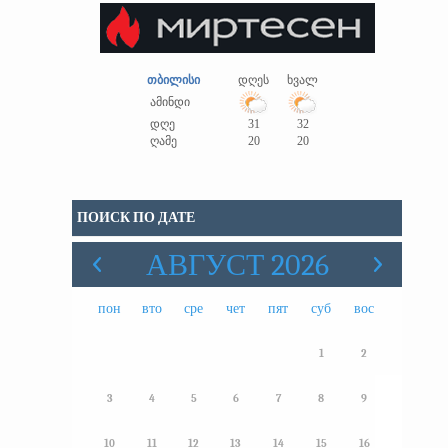
თბილისი
დღეს
ხვალ
ამინდი
დღე
31
32
ღამე
20
20
ПОИСК ПО ДАТЕ
АВГУСТ 2026
пон
вто
сре
чет
пят
суб
вос
1
2
3
4
5
6
7
8
9
10
11
12
13
14
15
16