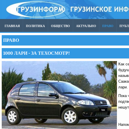
ГЛАВНАЯ
ПОЛИТИКА
ОБЩЕСТВО
АКТУАЛЬНО
ПРАВО
ПУБ
ПРАВО
1000 ЛАРИ - ЗА ТЕХОСМОТР!
Как с
будущ
назыв
Саака
лари.
Пока 
подтв
нешут
Напом