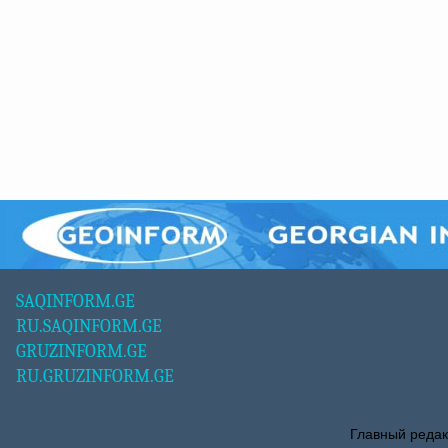
SAQINFORM.GE
RU.SAQINFORM.GE
GRUZINFORM.GE
RU.GRUZINFORM.GE
Главный редак