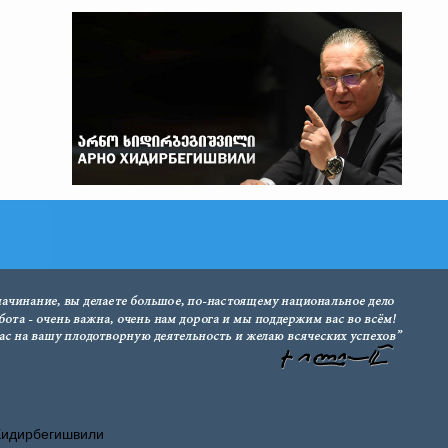
Хидирбегишвили