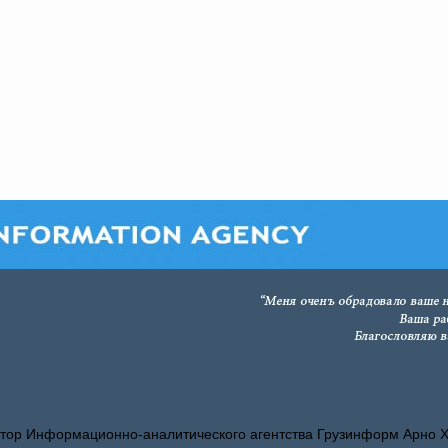
тор Информационно-аналитического агентства Грузинформ Арно 