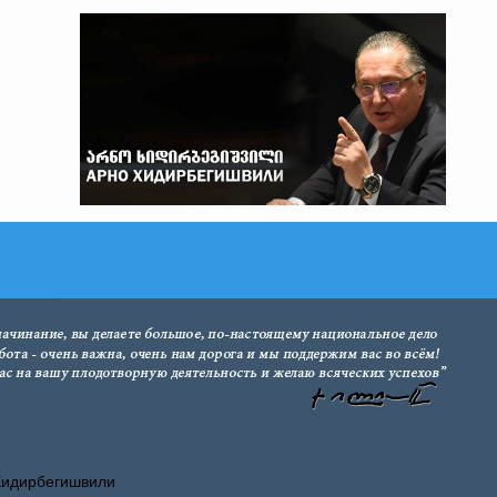
Хидирбегишвили