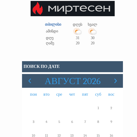
თბილისი
დღეს
ხვალ
ამინდი
დღე
31
30
ღამე
20
20
ПОИСК ПО ДАТЕ
АВГУСТ 2026
пон
вто
сре
чет
пят
суб
вос
1
2
3
4
5
6
7
8
9
10
11
12
13
14
15
16