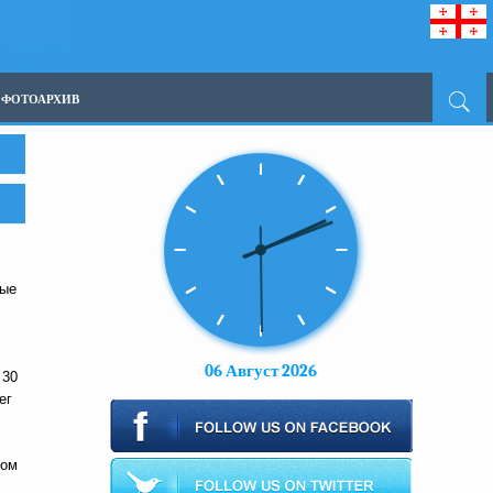
ФОТОАРХИВ
ные
06 Август 2026
 30
ег
ном