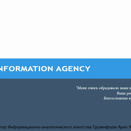
тор Информационно-аналитического агентства Грузинформ Арно 