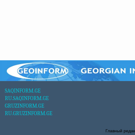
SAQINFORM.GE
RU.SAQINFORM.GE
GRUZINFORM.GE
RU.GRUZINFORM.GE
Главный редак