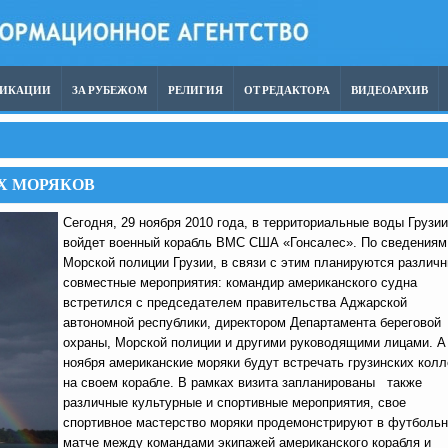
ЛИКАЦИИ
ЗА РУБЕЖОМ
РЕЛИГИЯ
ОТ РЕДАКТОРА
ВИДЕОАРХИВ
ИХ МОРЯКОВ
Сегодня, 29 ноября 2010 года, в территориальные воды Грузии
войдет военный корабль ВМС США «Гонсалес». По сведениям
Морской полиции Грузии, в связи с этим планируются различ
совместные мероприятия: командир американского судна
встретился с председателем правительства Аджарской
автономной республики, директором Департамента береговой
охраны, Морской полиции и другими руководящими лицами. А
ноября американские моряки будут встречать грузинских колл
на своем корабле. В рамках визита запланированы также
различные культурные и спортивные мероприятия, свое
спортивное мастерство моряки продемонстрируют в футболь
матче между командами экипажей американского корабля и