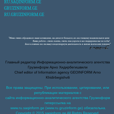
RU.SAQINFORM.GE
GRUZINFORM.GE
RU.GRUZINFORM.GE
Главный редактор Информационно-аналитического агентства
Грузинформ Арно Хидирбегишвили
Chief editor of Information agency GEOINFORM Arno
Khidirbegishvili
Все права защищены. При использовании, цитировании, или
републикации материалов с
сайта информационно-аналитического агентства Грузинформ
гиперссылка на
www.ru.saqinform.ge (www.ru.gruzinform.ge) обязательна.
Copyright © 2015 saqinform.ge All Rights Reserved.