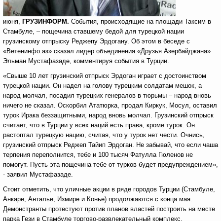
июня,
ГРУЗИНФОРМ.
События, происходящие на площади Таксим в
Стамбуле, – пощечина ставшему бедой для турецкой нации
грузинскому отпрыску Реджепу Эрдогану. Об этом в беседе с
«Ветенинфо.аз» сказал лидер объединения «Друзья Азербайджана»
Эльман Мустафазаде, комментируя события в Турции.
«Свыше 10 лет грузинский отпрыск Эрдоган играет с достоинством
турецкой нации. Он надел на голову турецким солдатам мешок, а
народ молчал, посадил турецких генералов в тюрьмы – народ вновь
ничего не сказал. Оскорбил Ататюрка, продал Киркук, Мосул, оставил
турок Ирака беззащитными, народ вновь молчал. Грузинский отпрыск
считает, что в Турции у всех наций есть права, кроме турок. Он
растоптал турецкую нацию, считая, что у турок нет чести. Очнись,
грузинский отпрыск Реджеп Тайип Эрдоган. Не забывай, что если чаша
терпения переполнится, тебе и 100 тысяч Фатулла Гюленов не
помогут. Пусть эта пощечина тебе от турков будет предупреждением»,
- заявил Мустафазаде.
Стоит отметить, что уличные акции в ряде городов Турции (Стамбуле,
Анкаре, Анталье, Измире и Конье) продолжаются с конца мая.
Демонстранты протестуют против планов властей построить на месте
парка Гези в Стамбуле торгово-развлекательный комплекс.