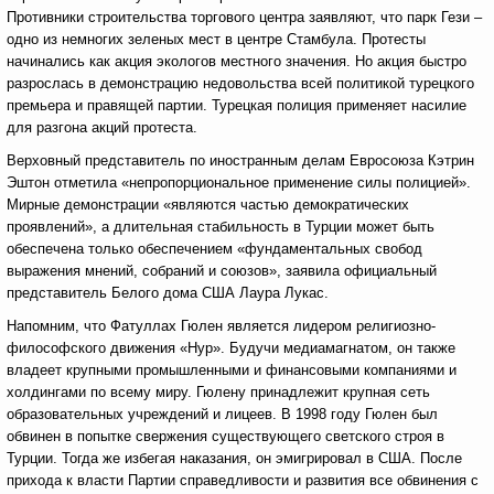
Противники строительства торгового центра заявляют, что парк Гези –
одно из немногих зеленых мест в центре Стамбула. Протесты
начинались как акция экологов местного значения. Но акция быстро
разрослась в демонстрацию недовольства всей политикой турецкого
премьера и правящей партии. Турецкая полиция применяет насилие
для разгона акций протеста.
Верховный представитель по иностранным делам Евросоюза Кэтрин
Эштон отметила «непропорциональное применение силы полицией».
Мирные демонстрации «являются частью демократических
проявлений», а длительная стабильность в Турции может быть
обеспечена только обеспечением «фундаментальных свобод
выражения мнений, собраний и союзов», заявила официальный
представитель Белого дома США Лаура Лукас.
Напомним, что Фатуллах Гюлен является лидером религиозно-
философского движения «Нур». Будучи медиамагнатом, он также
владеет крупными промышленными и финансовыми компаниями и
холдингами по всему миру. Гюлену принадлежит крупная сеть
образовательных учреждений и лицеев. В 1998 году Гюлен был
обвинен в попытке свержения существующего светского строя в
Турции. Тогда же избегая наказания, он эмигрировал в США. После
прихода к власти Партии справедливости и развития все обвинения с