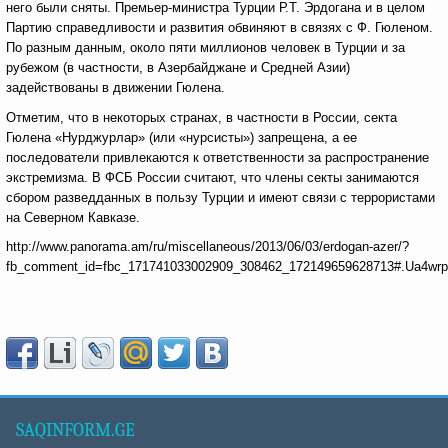
него были сняты. Премьер-министра Турции Р.Т. Эрдогана и в целом
Партию справедливости и развития обвиняют в связях с Ф. Гюленом.
По разным данным, около пяти миллионов человек в Турции и за
рубежом (в частности, в Азербайджане и Средней Азии)
задействованы в движении Гюлена.
Отметим, что в некоторых странах, в частности в России, секта
Гюлена «Нурджурлар» (или «нурсисты») запрещена, а ее
последователи привлекаются к ответственности за распространение
экстремизма. В ФСБ России считают, что члены секты занимаются
сбором разведданных в пользу Турции и имеют связи с террористами
на Северном Кавказе.
http://www.panorama.am/ru/miscellaneous/2013/06/03/erdogan-azer/?
fb_comment_id=fbc_171741033002909_308462_172149659628713#.Ua4wrp
SAQINFORM.GE