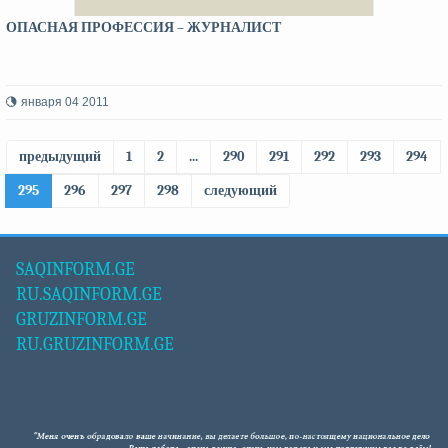
ОПАСНАЯ ПРОФЕССИЯ – ЖУРНАЛИСТ
января 04 2011
предыдущий
1
2
...
290
291
292
293
294
295
296
297
298
следующий
SAQINFORM.GE
RU.SAQINFORM.GE
GRUZINFORM.GE
RU.GRUZINFORM.GE