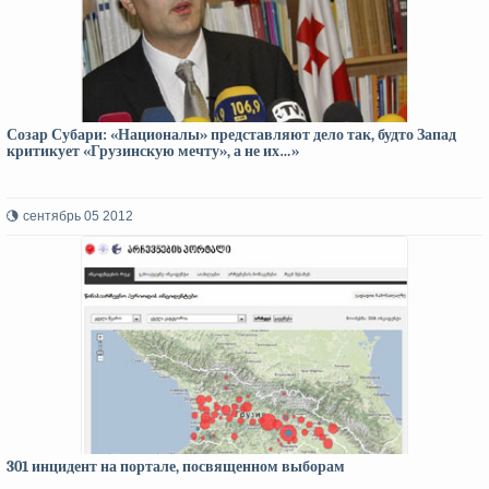
Созар Субари: «Националы» представляют дело так, будто Запад
критикует «Грузинскую мечту», а не их…»
сентябрь 05 2012
301 инцидент на портале, посвященном выборам