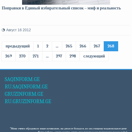
Поправки в Единый избирательный список – миф и реальность
Август 16 2012
предыдущий
1
2
...
265
266
267
268
269
270
271
...
297
298
следующий
SAQINFORM.GE
RU.SAQINFORM.GE
GRUZINFORM.GE
RU.GRUZINFORM.GE