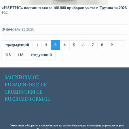
«НАРТИС» поставил около 100 000 приборов учёта в Грузию за 2025
год
февраль 13 2026
предыдущий
1
2
3
4
5
6
7
8
9
...
115
116
следующий
SAQINFORM.GE
RU.SAQINFORM.GE
GRUZINFORM.GE
RU.GRUZINFORM.GE